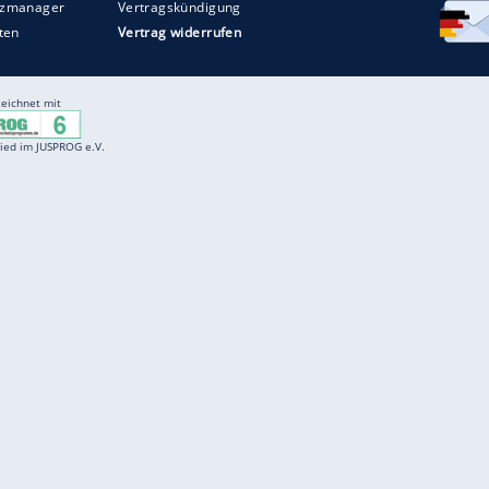
Entertainment
F
Cartoons
Spiele
D
Einbürgerungstest
Videos
f
Führerscheintest
Wissens-Quiz
f
Promi-Quiz
Witze
f
K
freenet