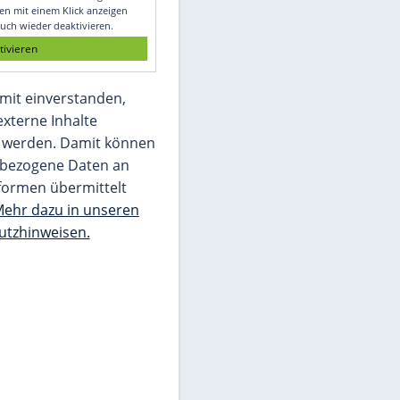
Glomex GmbH
Wir benötigen Ihre Zustimmung, um den
von unserer Redaktion eingebundenen
Inhalt von Glomex GmbH anzuzeigen. Sie
können diesen mit einem Klick anzeigen
lassen und auch wieder deaktivieren.
jetzt aktivieren
Ich bin damit einverstanden,
dass mir externe Inhalte
angezeigt werden. Damit können
personenbezogene Daten an
Drittplattformen übermittelt
werden.
Mehr dazu in unseren
Datenschutzhinweisen.