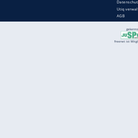
Services
Börse
Jobbörse
Spritpreis aktuell
Wetter
Ferientermine
Partnersuche
Online Angebote