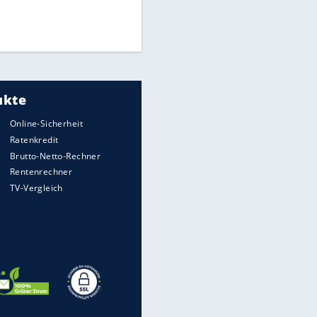
Finale für Unterstützung
Medien: Infantino ruft FIFA-
Mitarbeiter zu Krisentreffen
DFB: Ermittlungen im "Fall
Freigang" dauern noch an