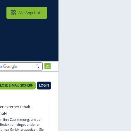
MAIL & CLOUD
Alle Angebote
KOSTENLOSE E-MAIL SICHERN
LOGIN
Video
Empfohlener externer Inhalt: