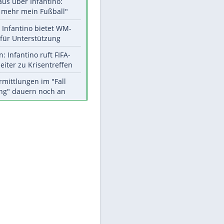
Aktuelle Ergebnisse, Tabellen
und Statistiken
Meistgelesen
"Infanti-No Go":
Pressestimmen zum Verbleib
des FIFA-Chefs
Matthäus über Infantino:
"Nicht mehr mein Fußball"
Times: Infantino bietet WM-