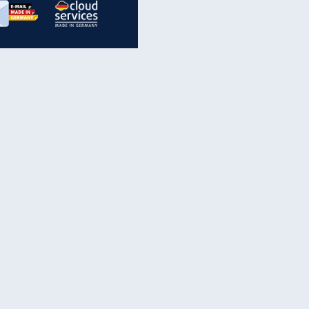
inanzen & Produkte
iscounter-Angebote
Online-Sicherheit
reenet Cloud
Ratenkredit
reenet Mail
Brutto-Netto-Rechner
reenet Webhosting
Rentenrechner
fz-Versicherung
TV-Vergleich