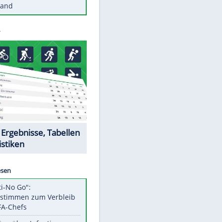
Diese Autos haben uns verlassen
Reese entschuldigt sich bei Fans:
"Tut mir aufrichtig leid"
Mit diesen Tricks wird der Grill
ruckzuck sauber
So nutzt man alte Smartphones
sinnvoll
Diese traumhaften Orte liegen in
Deutschland
Datencenter
EITE