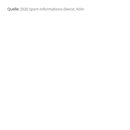
Köln
(SID) - Die Hanseaten verpflichteten
Team in der kommenden Saison. Zuletzt s
Bamberg
.
Taylor
, deutscher Meister von 2014, hatt
Verletzungen zu kämpfen. "Ich weiß, dass 
ich bin definitiv noch nicht fertig, sonde
Taylor
: "Derzeit arbeite ich täglich har
sein. Es sieht sehr gut aus."
Quelle:
2020 Sport-Informations-Dienst, Köln