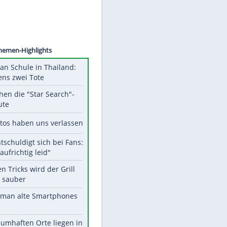
©
SID
Unsere Themen-Highlights
Schüsse an Schule in Thailand:
mindestens zwei Tote
Das machen die "Star Search"-
Stars heute