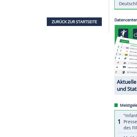
 mit
Bryce Taylor
nun einen neuen "Leader" für ihr
pielte der 33-Jährige bei Ligakonkurrent
Brose
e in den vergangenen drei Jahren mit zahlreichen
ich für einen Basketballer etwas älter bin, aber
rn hungrig und fühle mich wieder relativ gut", sagte
t daran, zum Saisonbeginn wieder bei 100 Prozent zu
ZURÜCK ZUR STARTS