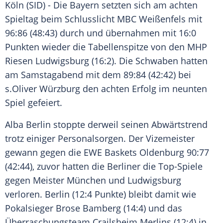
Köln
(SID) - Die Bayern setzten sich am achten
Spieltag beim Schlusslicht MBC Weißenfels mit
96:86 (48:43) durch und übernahmen mit 16:0
Punkten wieder die Tabellenspitze von den
MHP
Riesen Ludwigsburg
(16:2). Die Schwaben hatten
am Samstagabend mit dem 89:84 (42:42) bei
s.Oliver
Würzburg
den achten Erfolg im neunten
Spiel gefeiert.
Alba Berlin
stoppte derweil seinen Abwärtstrend
trotz einiger Personalsorgen. Der Vizemeister
gewann gegen die
EWE Baskets Oldenburg
90:77
(42:44), zuvor hatten die Berliner die Top-Spiele
gegen Meister München und
Ludwigsburg
verloren.
Berlin
(12:4 Punkte) bleibt damit wie
Pokalsieger
Brose Bamberg
(14:4) und das
Überraschungsteam
Crailsheim Merlins
(12:4) in