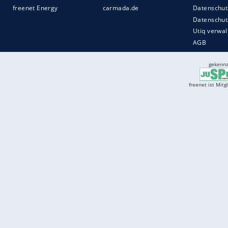
Services
Börse
Jobbörse
Spritpreis aktuell
Wetter
Ferientermine
Partnersuche
Online Angebote