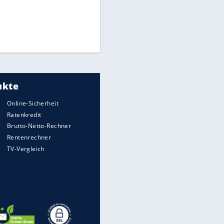
Times: Infantino bietet WM-
Finale für Unterstützung
Medien: Infantino ruft FIFA-
Mitarbeiter zu Krisentreffen
DFB: Ermittlungen im "Fall
Freigang" dauern noch an