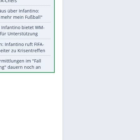
Aktuelle Ergebnisse, Tabellen
und Statistiken
EITE
Meistgelesen
"Infanti-No Go":
Pressestimmen zum Verbleib
des FIFA-Chefs
Matthäus über Infantino:
"Nicht mehr mein Fußball"