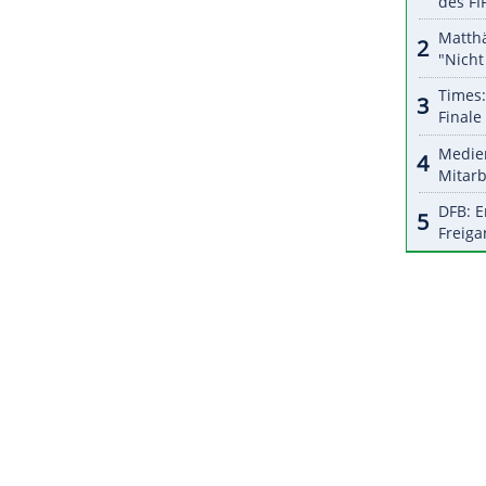
r dazu in unseren Datenschutzhinweisen.
 Team von
Trainer
Israel
Gonzalez auf vier Punkte
land
gleich wieder auf bis zu 18 Punkte davon.
panier
Nikola Mirotic
mit 21 Punkten,
Mailand
 Bereits am
Donnerstag
steht der nächste Spieltag
ösischen
Meister
ASVEL
Lyon-Villeurbanne
.
ZURÜCK ZUR STARTS