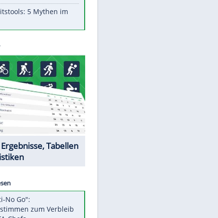
Aufruhr!
Was bei der Vogelfütterung
wirklich sinnvoll ist
"Infanti-No Go": Pressestimmen
zum Verbleib des FIFA-Chefs
Im Zeitraffer: Die Entwicklung
des Lenkrades
Lebensmittel, die nicht schlecht
werden
Sicherheitstools: 5 Mythen im
Check
Datencenter