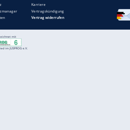
Entertainment
F
Cartoons
Spiele
D
Einbürgerungstest
Videos
f
Führerscheintest
Wissens-Quiz
f
Promi-Quiz
Witze
f
K
freenet