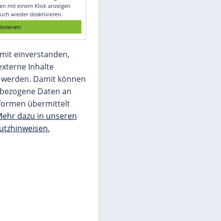
Glomex GmbH
Wir benötigen Ihre Zustimmung, um den
von unserer Redaktion eingebundenen
Inhalt von Glomex GmbH anzuzeigen. Sie
können diesen mit einem Klick anzeigen
lassen und auch wieder deaktivieren.
jetzt aktivieren
Ich bin damit einverstanden,
dass mir externe Inhalte
angezeigt werden. Damit können
personenbezogene Daten an
Drittplattformen übermittelt
werden.
Mehr dazu in unseren
Datenschutzhinweisen.