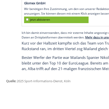
katastrophalen zweiten Hälfte ein 68:100
im bedeutendsten europäischen
Pokalwe
bleibt Alba das
Tabellenschlusslicht
.
Noch im Hinspiel hatten die Hauptstädte
und
Mailand
nach
Verlängerung
viel umj
offenbarten sich abermals die Probleme 
wenigen guten Phasen blieben aufgrund z
Empfohlener externer Inhalt:
Glomex GmbH
Wir benötigen Ihre Zustimmung, um den von un
anzuzeigen. Sie können diesen mit einem Klick a
jetzt aktivieren
Ich bin damit einverstanden, dass mir externe In