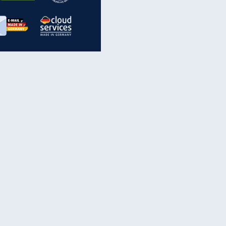
inanzen & Produkte
iscounter-Angebote
Online-Sicherheit
reenet Cloud
Ratenkredit
reenet Mail
Brutto-Netto-Rechner
reenet Webhosting
Rentenrechner
fz-Versicherung
TV-Vergleich