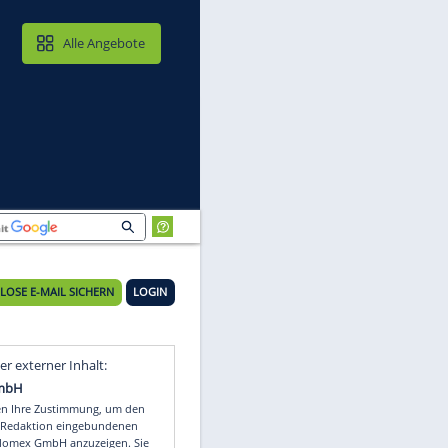
MAIL & CLOUD
Alle Angebote
KOSTENLOSE E-MAIL SICHERN
LOGIN
e
Video
Empfohlener externer Inhalt: