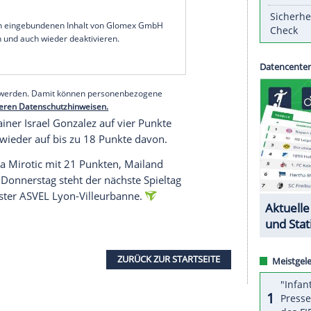
 (43:47) und verlor somit zum achten Mal in Folge
ttbewerb
. Mit nur drei
Siegen
aus 21 Spielen
r verletzungsgeplagt eine
Überraschung
geliefert
ubelt 105:101 geschlagen. Im
Rückspiel
des dauerkriselnden elfmaligen Meisters. Die
u langer schlechter Läufe ohne Wert.
serer Redaktion eingebundenen Inhalt von Glomex GmbH
nzeigen lassen und auch wieder deaktivieren.
halte angezeigt werden. Damit können personenbezogene