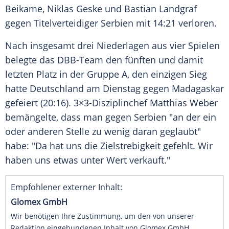
Beikame,
Niklas Geske
und Bastian Landgraf
gegen
Titelverteidiger
Serbien
mit 14:21 verloren.
Nach insgesamt drei Niederlagen aus vier Spielen
belegte das DBB-Team den fünften und damit
letzten Platz in der Gruppe A, den einzigen
Sieg
hatte
Deutschland
am
Dienstag
gegen
Madagaskar
gefeiert (20:16). 3×3-Disziplinchef
Matthias Weber
bemängelte, dass man gegen
Serbien
"an der ein
oder anderen Stelle zu wenig daran geglaubt"
habe: "Da hat uns die
Zielstrebigkeit
gefehlt. Wir
haben uns etwas unter Wert verkauft."
Empfohlener externer Inhalt:
Glomex GmbH
Wir benötigen Ihre Zustimmung, um den von unserer
Redaktion eingebundenen Inhalt von Glomex GmbH