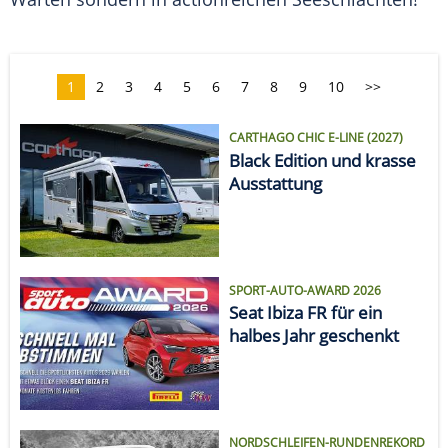
1
2
3
4
5
6
7
8
9
10
>>
CARTHAGO CHIC E-LINE (2027)
Black Edition und krasse
Ausstattung
SPORT-AUTO-AWARD 2026
Seat Ibiza FR für ein
halbes Jahr geschenkt
NORDSCHLEIFEN-RUNDENREKORD