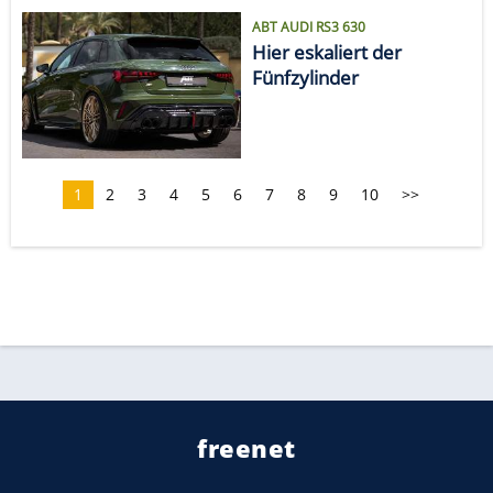
ABT AUDI RS3 630
Hier eskaliert der
Fünfzylinder
1
2
3
4
5
6
7
8
9
10
>>
freenet