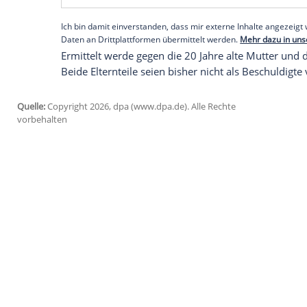
Verletzungen werden im Krank
Der Vorfall ereignete sich den Angaben 
Rettungshubschraubers zu dem Notfall g
werden musste. Der Junge sei im Anschlu
Dort seien die Verletzungen festgestellt 
Empfohlener externer Inhalt:
Opinary GmbH
Wir benötigen Ihre Zustimmung, um den von uns
anzuzeigen. Sie können diesen mit einem Klick a
jetzt aktivieren
Ich bin damit einverstanden, dass mir externe In
Daten an Drittplattformen übermittelt werden.
Meh