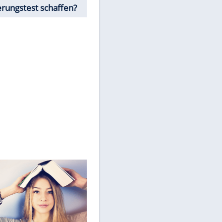
personenbezogene Daten an
Drittplattformen übermittelt
werden.
Mehr dazu in unseren
Datenschutzhinweisen.
Würdest Du den
Einbürgerungstest schaffen?