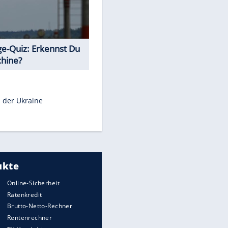
Teste Dein Allgemeinwissen!
Euro-Quiz: Aus welchem Land
kommt die Münze?