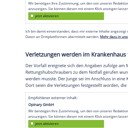
Husum wegen versuchten Totschlags an ihr
der Verdacht, dass das Baby geschüttelt 
sich in einem Krankenhaus im Koma und
Nach Angaben der Polizei sind die Unter
"Insbesondere sind noch rechtsmedizinisc
Mitteilung.
Empfohlener externer Inhalt:
Glomex GmbH
Wir benötigen Ihre Zustimmung, um den von un
anzuzeigen. Sie können diesen mit einem Klick a
jetzt aktivieren
Ich bin damit einverstanden, dass mir externe In
Daten an Drittplattformen übermittelt werden.
Meh