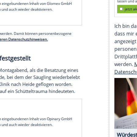
em Säugling. Wie die Polizei mitteilte, besteht
worden sei. Der sieben Monate alte Junge befinde
 schwebe in Lebensgefahr.
suchungen bislang aber nicht abgeschlossen.
he Gutachten erforderlich", hieß es in einer
serer Redaktion eingebundenen Inhalt von Glomex GmbH
nzeigen lassen und auch wieder deaktivieren.
halte angezeigt werden. Damit können personenbezogene
r dazu in unseren Datenschutzhinweisen.