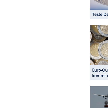
Mutter und den 25 Jahre alten Vater des Babys.
eschuldigte von Straftaten in Erscheinung getreten.
ZURÜCK ZUR STARTS