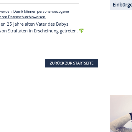
enhaus festgestellt
zufolge am Montagabend, als die Besatzung eines
erufen wurde, bei dem der Säugling wiederbelebt
ss in eine Klinik nach Heide geflogen worden.
worden, die auf ein Schütteltrauma hindeuteten.
erer Redaktion eingebundenen Inhalt von Opinary GmbH
nzeigen lassen und auch wieder deaktivieren.
halte angezeigt werden. Damit können personenbezogene
r dazu in unseren Datenschutzhinweisen.