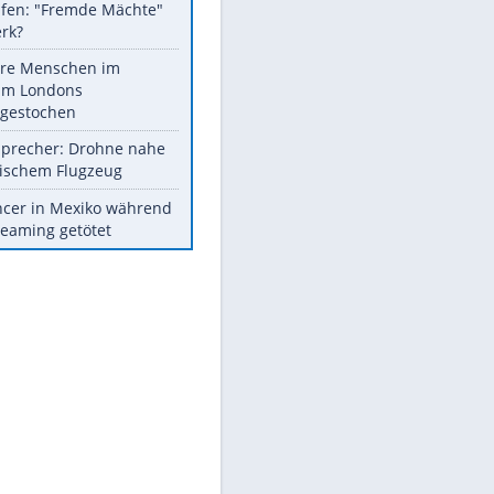
Fremdverschulden
ausgeschlossen
Sprengstoff-Drohne am
Flughafen: "Fremde Mächte"
am Werk?
Mehrere Menschen im
Zentrum Londons
niedergestochen
Nato-Sprecher: Drohne nahe
ukrainischem Flugzeug
Influencer in Mexiko während
Livestreaming getötet