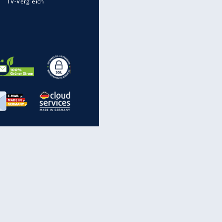
Flugzeuge-Quiz: Erkennst Du
die Maschine?
Live
Krieg in der Ukraine