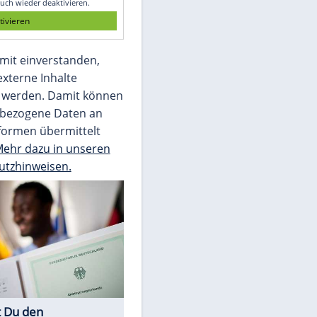
Die Bilder des Tages
Video
Empfohlener externer Inhalt:
Glomex GmbH
Wir benötigen Ihre Zustimmung, um den
von unserer Redaktion eingebundenen
Inhalt von Glomex GmbH anzuzeigen. Sie
können diesen mit einem Klick anzeigen
lassen und auch wieder deaktivieren.
jetzt aktivieren
Ich bin damit einverstanden,
dass mir externe Inhalte
angezeigt werden. Damit können