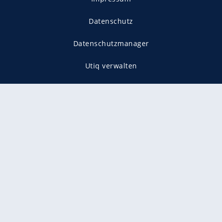
Datenschutz
Datenschutzmanager
Utiq verwalten
AGB
Gender-Hinweis
Presse
Mediadaten
Karriere
Vertragskündigung
Vertrag widerrufen