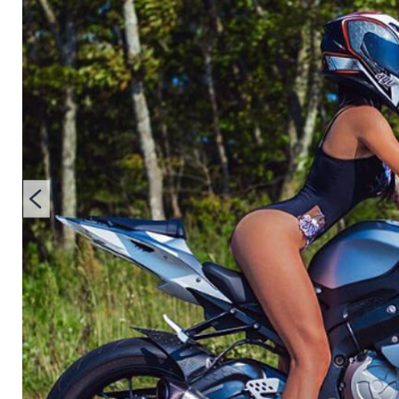
Motorradunfall fntd