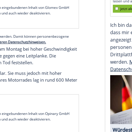
e die ehemalige Friseurin
Olga Pronina
auf ihrem
r ihre über 180.000 Instagram-Fans hin. Diese
 Bikerin." Inzwischen wurde ihr Instagram-Profil
rradfahren und Nervenkitzel zum Verhängnis. Sie
einem schweren Crash.
serer Redaktion eingebundenen Inhalt von Glomex GmbH
nzeigen lassen und auch wieder deaktivieren.
halte angezeigt werden. Damit können personenbezogene
r dazu in unseren Datenschutzhinweisen.