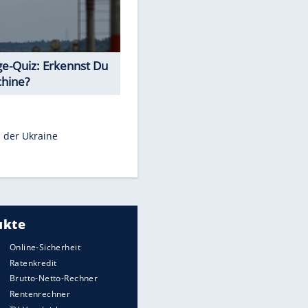
Teste Dein Allgemeinwissen!
Euro-Quiz: Aus welchem Land
kommt die Münze?