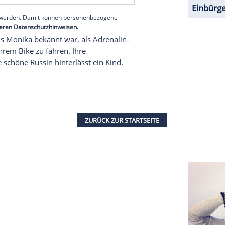
ie 40-Jährige am Montag bei hoher Geschwindigkeit
 und krachte gegen eine Leitplanke. Die
 noch ihren Tod feststellen.
h völlig unklar. Sie muss jedoch mit hoher
 Ein Rad ihres Motorrades lag in rund 600 Meter
erer Redaktion eingebundenen Inhalt von Opinary GmbH
nzeigen lassen und auch wieder deaktivieren.
halte angezeigt werden. Damit können personenbezogene
r dazu in unseren Datenschutzhinweisen.