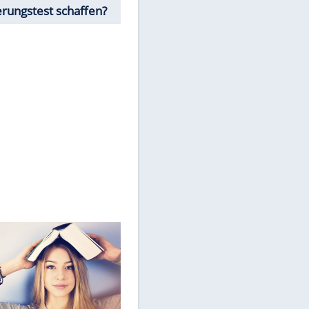
personenbezogene Daten an
Drittplattformen übermittelt
werden.
Mehr dazu in unseren
Datenschutzhinweisen.
Würdest Du den
Einbürgerungstest schaffen?