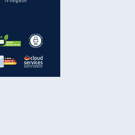
Flugzeuge-Quiz: Erkennst Du
die Maschine?
Live
Krieg in der Ukraine