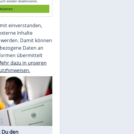
Die Bilder des Tages
Video
Empfohlener externer Inhalt:
Glomex GmbH
Wir benötigen Ihre Zustimmung, um den
von unserer Redaktion eingebundenen
Inhalt von Glomex GmbH anzuzeigen. Sie
können diesen mit einem Klick anzeigen
lassen und auch wieder deaktivieren.
jetzt aktivieren
Ich bin damit einverstanden,
dass mir externe Inhalte
angezeigt werden. Damit können