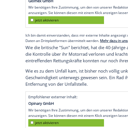
Mit ihren verführerischen Kurven posiert
Motorrad oder legte waghalsige
Stunts
fü
bezeichneten sie als "Russlands schönste
deaktiviert.
Nun wurde ihr die Leidenschaft für Moto
verstarb in
Wladiwostok
,
Russland
, bei 
Empfohlener externer Inhalt:
Glomex GmbH
Wir benötigen Ihre Zustimmung, um den von un
anzuzeigen. Sie können diesen mit einem Klick a
jetzt aktivieren
Ich bin damit einverstanden, dass mir externe In
Daten an Drittplattformen übermittelt werden.
Meh