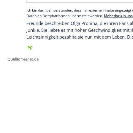
Wie die britische "
Sun
" berichtet, hat d
die Kontrolle über ihr Motorrad verloren
eintreffenden Rettungskräfte konnten nur
Wie es zu dem Unfall kam, ist bisher noc
Geschwindigkeit unterwegs gewesen sein.
Entfernung von der Unfallstelle.
Empfohlener externer Inhalt:
Opinary GmbH
Wir benötigen Ihre Zustimmung, um den von uns
anzuzeigen. Sie können diesen mit einem Klick a
jetzt aktivieren
Ich bin damit einverstanden, dass mir externe In
Daten an Drittplattformen übermittelt werden.
Meh