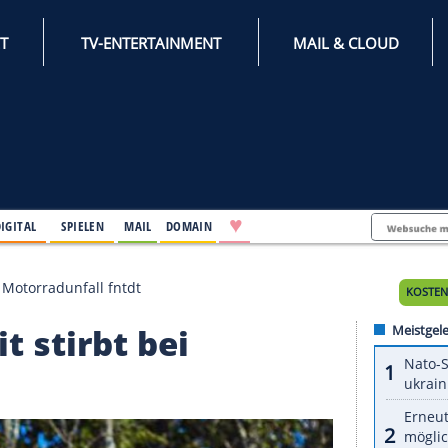
INTERNET
TV-ENTERTAINMENT
♥
IFESTYLE
DIGITAL
SPIELEN
MAIL
DOMAIN
t stirbt bei Motorradunfall fntdt
nheit stirbt bei