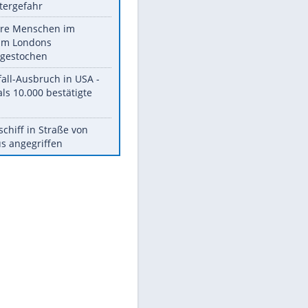
ukrainischem Flugzeug
Erneut Hitze bis zu 38 Grad
möglich – dazu
Unwettergefahr
Mehrere Menschen im
Zentrum Londons
niedergestochen
Durchfall-Ausbruch in USA -
Mehr als 10.000 bestätigte
Fälle
Frachtschiff in Straße von
Hormus angegriffen