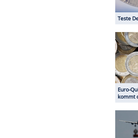
ihren Fans als Monika bekannt war, als Adrenalin-
igkeit mit ihrem Bike zu fahren. Ihre
 Leben. Die schöne Russin hinterlässt ein Kind.
ZURÜCK ZUR STARTS