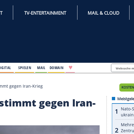
INTERNET
TV-ENTERTAINMENT
♥
IFESTYLE
DIGITAL
SPIELEN
MAIL
DOMAIN
enhaus stimmt gegen Iran-Krieg
aus stimmt gegen Ira