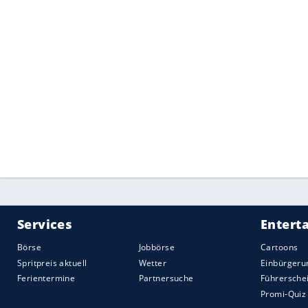
Empfohlener externer Inhalt:
Opinary GmbH
Wir benötigen Ihre Zustimmung, um den von uns
anzuzeigen. Sie können diesen mit einem Klick a
jetzt aktivieren
Ich bin damit einverstanden, dass mir externe In
Daten an Drittplattformen übermittelt werden.
Meh
US-Senat hatte für mehr Mitsp
Bereits vor rund zwei Wochen hatte der U
Kriegsführung im Iran gestimmt. Möglich
mit der Linie ihrer Partei brachen.