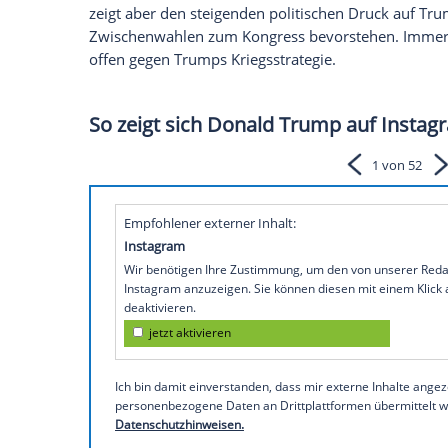
Das US-Repräsentantenhaus hat für den
Iran gestimmt und damit den politischen
einen Kampfeinsatz sei eine formelle Kri
der Resolution. Ausgenommen seien Einsä
Verbündeten gegen unmittelbar bevorsteh
Entschluss stimmten 215 Abgeordnete, 2
von Trumps Republikanern stimmten mit
damit zum Erfolg.
Die Resolution hat keine unmittelbare K
zeigt aber den steigenden politischen Dr
Zwischenwahlen zum Kongress bevorste
offen gegen Trumps Kriegsstrategie.
So zeigt sich Donald Trump au