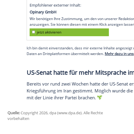
Empfohlener externer Inhalt:
Glomex GmbH
Wir benötigen Ihre Zustimmung, um den von un
anzuzeigen. Sie können diesen mit einem Klick a
jetzt aktivieren
Ich bin damit einverstanden, dass mir externe In
Daten an Drittplattformen übermittelt werden.
Meh
Aktuell gilt im Iran-Krieg eine Waffenru
Rahmenabkommen für ein Kriegsende. T
wieder zu gegenseitigen Angriffen.
Die Resolution des Repräsentantenhause
Parlamentskammer, verabschiedet werden.
Präsident sein Veto gegen einen Entschl
überstimmen, wäre eine Zweidrittelmehrh