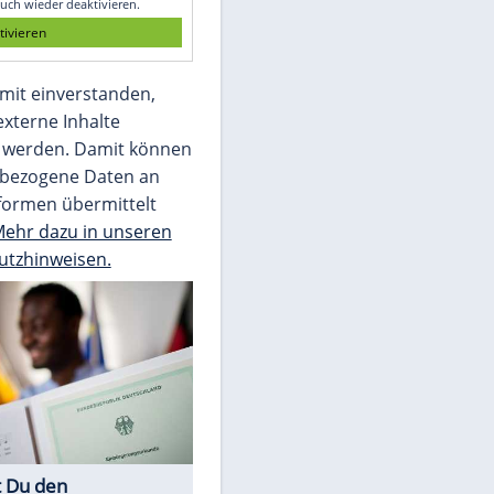
Die Bilder des Tages
Video
Empfohlener externer Inhalt:
Glomex GmbH
Wir benötigen Ihre Zustimmung, um den
von unserer Redaktion eingebundenen
Inhalt von Glomex GmbH anzuzeigen. Sie
können diesen mit einem Klick anzeigen
lassen und auch wieder deaktivieren.
jetzt aktivieren
Ich bin damit einverstanden,
dass mir externe Inhalte
angezeigt werden. Damit können