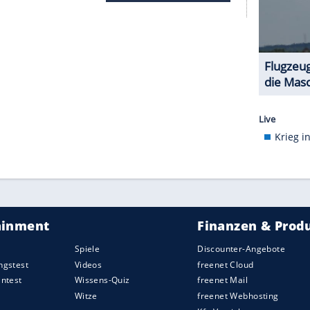
erer Redaktion eingebundenen Inhalt von Opinary GmbH
nzeigen lassen und auch wieder deaktivieren.
halte angezeigt werden. Damit können personenbezogene
r dazu in unseren Datenschutzhinweisen.
rache im Iran-Krieg gestimmt
S-Senat erstmals für eine stärkere Kontrolle der
 wurde die Mehrheit durch vier Republikaner, die