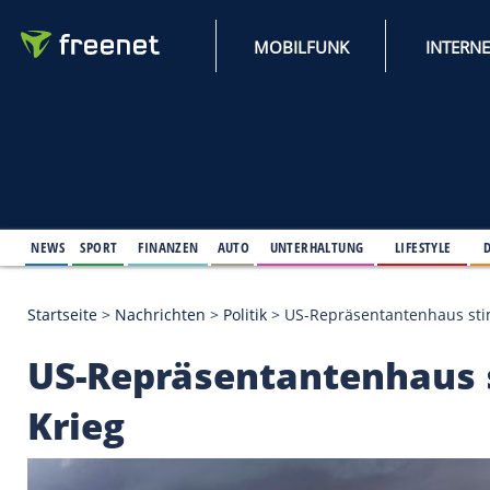
MOBILFUNK
NEWS
SPORT
FINANZEN
AUTO
UNTERHALTUNG
L
Startseite
>
Nachrichten
>
Politik
>
US-Repräsentant
US-Repräsentantenh