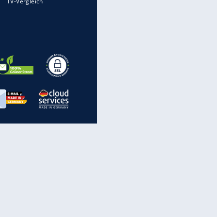
EITE
Flugzeuge-Quiz: Erkennst Du
die Maschine?
Live
Krieg in der Ukraine