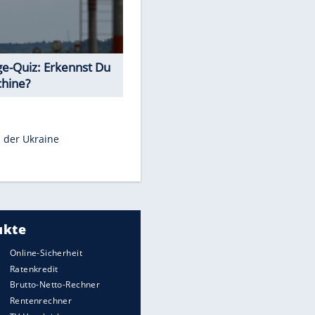
Teste Dein Allgemeinwissen!
Euro-Quiz: Aus welchem Land
kommt die Münze?