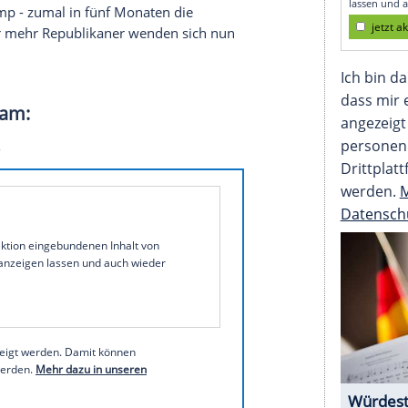
 Abzug des Militärs aus Kampfhandlungen mit dem
 Druck auf Präsident Donald Trump erhöht. Für
egserklärung durch den Kongress nötig, hieß es in
tze, die zur Verteidigung der USA oder eines
ende Angriffe erforderlich seien. Für den
08 sprachen sich dagegen aus. Vier Abgeordnete
 den Demokraten und verhalfen deren Vorlage
onsequenz für den US-Kurs gegenüber dem Iran,
uck auf Trump - zumal in fünf Monaten die
hen. Immer mehr Republikaner wenden sich nun
f Instagram: