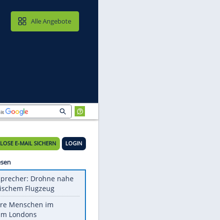
MAIL & CLOUD
Alle Angebote
KOSTENLOSE E-MAIL SICHERN
LOGIN
n-
Meistgelesen
Nato-Sprecher: Drohne nahe