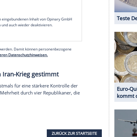
serer Redaktion eingebundenen Inhalt von Glomex GmbH
nzeigen lassen und auch wieder deaktivieren.
halte angezeigt werden. Damit können personenbezogene
r dazu in unseren Datenschutzhinweisen.
he und es laufen Verhandlungen über ein mögliches
rotzdem kam es in den vergangenen Tagen immer
s müsste nun noch vom Senat, der anderen
 Selbst falls es dazu kommen sollte, könnte der
uss beider Kammern einlegen. Um das Veto zu
eit nötig - was sehr unwahrscheinlich erscheint.