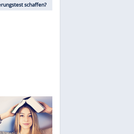
personenbezogene Daten an
Drittplattformen übermittelt
werden.
Mehr dazu in unseren
Datenschutzhinweisen.
Würdest Du den
Einbürgerungstest schaffen?