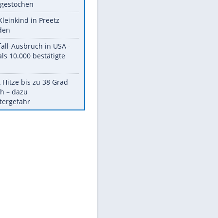
ukrainischem Flugzeug
Mehrere Menschen im
Zentrum Londons
niedergestochen
Totes Kleinkind in Preetz
gefunden
Durchfall-Ausbruch in USA -
Mehr als 10.000 bestätigte
Fälle
Erneut Hitze bis zu 38 Grad
möglich – dazu
Unwettergefahr