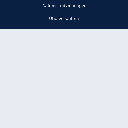
Datenschutzmanager
Utiq verwalten
AGB
Gender-Hinweis
Presse
Mediadaten
Karriere
Vertragskündigung
Vertrag widerrufen