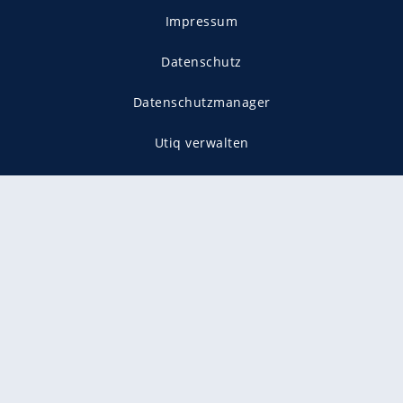
Impressum
Datenschutz
Datenschutzmanager
Utiq verwalten
AGB
Gender-Hinweis
Presse
Mediadaten
Karriere
Vertragskündigung