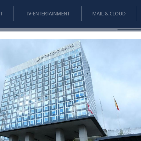
INTERNET
TV-ENTERTAINMENT
♥
IFESTYLE
DIGITAL
SPIELEN
MAIL
DOMAIN