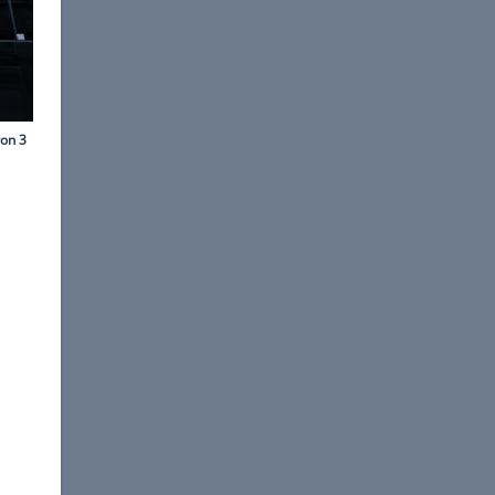
xuan/XinHua/dpa