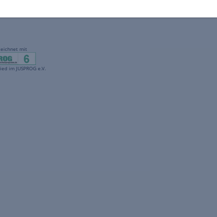
gekennzeichnet mit
freenet ist Mitglied im JUSPROG e.V.