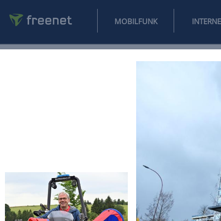
MOBILFUNK
NEWS
SPORT
FINANZEN
AUTO
UNTERHALTUNG
L