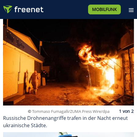
MOBILFUNK
©
Tommaso Fumagalli/ZUMA Press Wire/dpa
Russische Drohnenangriffe trafen in der Nacht erneut
ukrainische Städte.