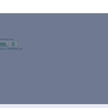
gekennzeichnet mit
freenet ist Mitglied im JUSPROG e.V.