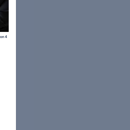
s Pool via AP/dpa
re Staatskrise aus.