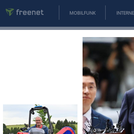
MOBILFUNK
NEWS
SPORT
FINANZEN
AUTO
UNTERHALTUNG
L