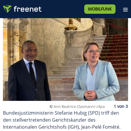
MOBILFUNK
©
Ann-Beatrice Clasmann/-/dpa
Bundesjustizministerin Stefanie Hubig (SPD) triff den
den stellvertretenden Gerichtskanzler des
Internationalen Gerichtshofs (IGH), Jean-Pelé Fomété.