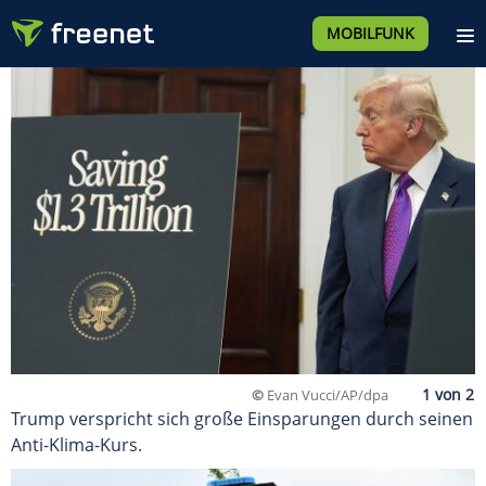
MOBILFUNK
©
Evan Vucci/AP/dpa
Trump verspricht sich große Einsparungen durch seinen
Anti-Klima-Kurs.