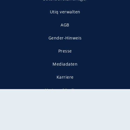
Utiq verwalten
AGB
Gender-Hinweis
Presse
Mediadaten
Karriere
Vertragskündigung
Vertrag widerrufen
gekennzeichnet mit