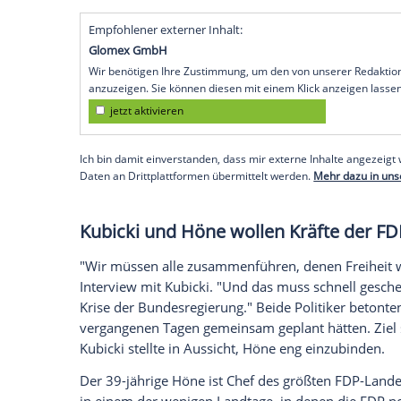
Bei der personellen Neuaufstellung der F
Bundestagsvizepräsidenten Wolfgang Kubi
Westfalens FDP-Landeschef Henning Höne
zurückzuziehen. Er werde nur als erster 
bestätigte ein Sprecher der FDP NRW de
Zuvor hatte die "Frankfurter Allgemeine Z
Doppelinterview mit Kubicki und Höne füh
Kandidat für den FDP-Bundesvorsitz. Ge
Wochenende in Berlin.
Empfohlener externer Inhalt:
Glomex GmbH
Wir benötigen Ihre Zustimmung, um den von un
anzuzeigen. Sie können diesen mit einem Klick a
jetzt aktivieren