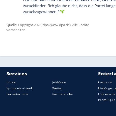
FDP in den Meinungsumfragen
Einen kleinen ersten Erfolg kann sich Kub
in das Rennen um den Parteivorsitz einges
Meinungsumfragen wieder aufwärts. Dort 
Zuvor war sie in den Umfragen lange Zeit 
die Drei-Prozent-Marke nicht mehr errei
Was die leichte Erholung in den Umfragen
Dann werden in Sachsen-Anhalt, Meckl
Landesparlamente gewählt. Für den neu
erste Bewährungsprobe sein.
Empfohlener externer Inhalt:
Opinary GmbH
Wir benötigen Ihre Zustimmung, um den von uns