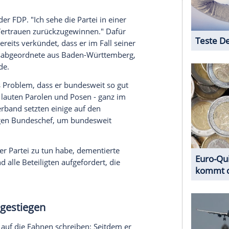
aus dem Parteiensystem
i der Bundestagswahl im Februar vergangenen
t-Hürde und flog aus dem Parlament. Sie sitzt auch
In diesem Jahr musste sie bei den Wahlen in
mit 4,4 beziehungsweise 2,1 Prozent schwere
Bundespartei zurück. Der bisherige Vorsitzende
m Parteitag Ende Mai in Berlin erneut anzutreten.
ne Kandidatur anmeldete.
n sich erst am Sonntag der Basis
ergangenen Sonntag in einem Kandidatenhearing
 mit seiner jahrzehntelangen politischen Erfahrung