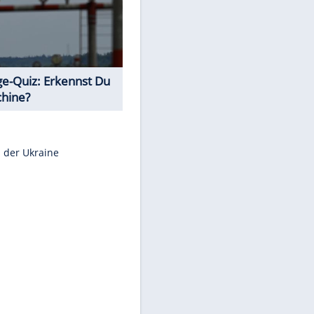
Teste Dein Allgemeinwissen!
Euro-Quiz: Aus welchem Land
kommt die Münze?