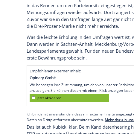
und mit seinem Bekanntheitsgrad für sic
Höne präsentierte sich dagegen als frisch
Vertrauenskrise", sagte der. "Es geht d
brauche die FDP "neue Köpfe". Kurz zuvor 
Wahl zum Bundesvorsitzenden die frühe
Alena Trauschel, zur Generalsekretärin
Im Kampf um den Bundesvorsitz war Hön
wie unbekannt ist. Der Münsterländer nei
Gegensatz zu Kubicki. Auch in Hönes NR
wortgewaltigen und prominenten Kubicki
wieder wahrgenommen zu werden.
Dass sein Rückzug mit mangelndem Zuspr
Höne in der FAZ. "Aber in einer solchen Si
Lage fortlaufend neu zu bewerten."