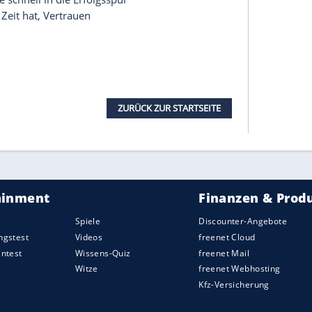
 wieder gestiegen
icki bereits auf die Fahnen schreiben: Seitdem er
tiegen ist, ging es für die FDP in den
rangiert sie im Moment bei drei bis vier Prozent.
gar nicht mehr einzeln gelistet worden, weil sie
chte.
 wert ist, wird sich schon im September zeigen.
enburg-Vorpommern und Berlin neue
en Bundesvorsitzenden werden diese Wahlen die
erer Redaktion eingebundenen Inhalt von Opinary GmbH