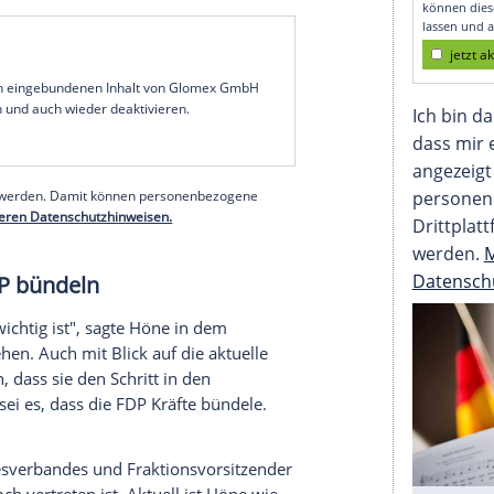
DP läuft alles auf den früheren
cki als künftigen Parteichef zu. Nordrhein-
 kündigte überraschend an, seine Kandidatur
stellvertretender Bundesvorsitzender kandidieren,
r Deutschen Presse-Agentur.
eitung" darüber berichtet, die ein
rte. Damit bleibt zunächst nur Kubicki als
wählt wird beim Bundesparteitag am letzten Mai-
serer Redaktion eingebundenen Inhalt von Glomex GmbH
nzeigen lassen und auch wieder deaktivieren.