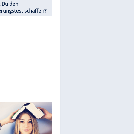
angezeigt werden. Damit können
personenbezogene Daten an
Drittplattformen übermittelt
werden.
Mehr dazu in unseren
Datenschutzhinweisen.
Würdest Du den
Einbürgerungstest schaffen?