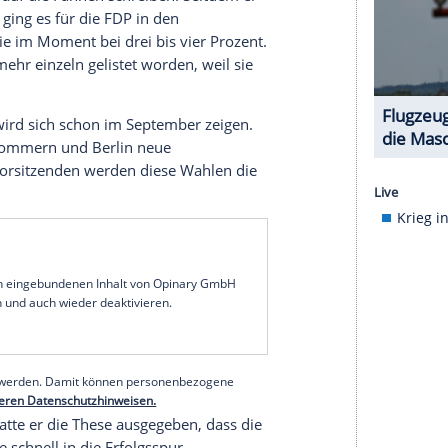
h.
es Gesicht der FDP. "Ich sehe die Partei in einer
arum, neues Vertrauen zurückzugewinnen." Dafür
hatte er bereits verkündet, dass er im Fall seiner
re Landtagsabgeordnete aus Baden-Württemberg,
 machen würde.
es größtes Problem, dass er bundesweit so gut
gt nicht zu lauten Parolen und Posen - ganz im
W-Landesverband setzten einige auf den
 als künftigen Bundeschef, um bundesweit
uch aus der Partei zu tun habe, dementierte
tuation sind alle Beteiligten aufgefordert, die