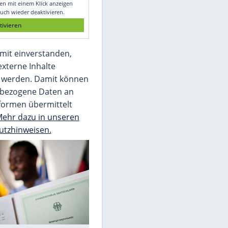
Die Bilder des Tages
Video
Empfohlener externer Inhalt:
Glomex GmbH
Wir benötigen Ihre Zustimmung, um den
von unserer Redaktion eingebundenen
Inhalt von Glomex GmbH anzuzeigen. Sie
können diesen mit einem Klick anzeigen
lassen und auch wieder deaktivieren.
jetzt aktivieren
Ich bin damit einverstanden,
dass mir externe Inhalte