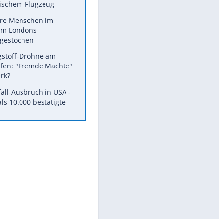
Fremdverschulden
ausgeschlossen
Nato-Sprecher: Drohne nahe
ukrainischem Flugzeug
Mehrere Menschen im
Zentrum Londons
niedergestochen
Sprengstoff-Drohne am
Flughafen: "Fremde Mächte"
am Werk?
Durchfall-Ausbruch in USA -
Mehr als 10.000 bestätigte
Fälle