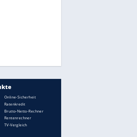
Flugzeuge-Quiz: Erkennst Du
die Maschine?
Live
Krieg in der Ukraine