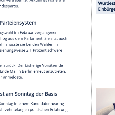
halte angezeigt werden. Damit können personenbezogene
r dazu in unseren Datenschutzhinweisen.
te der FDP bündeln
Freiheit wichtig ist", sagte Höne in dem
nell geschehen. Auch mit Blick auf die aktuelle
er betonten, dass sie den Schritt in den
ten. Ziel sei es, dass die FDP Kräfte bündele.
nzubinden.
en FDP-Landesverbandes und Fraktionsvorsitzender
die FDP noch vertreten ist. Aktuell ist Höne wie
nder der Bundespartei.