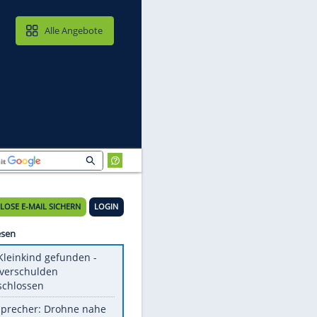
MAIL & CLOUD
Alle Angebote
KOSTENLOSE E-MAIL SICHERN
LOGIN
ht
Meistgelesen
Totes Kleinkind gefunden -