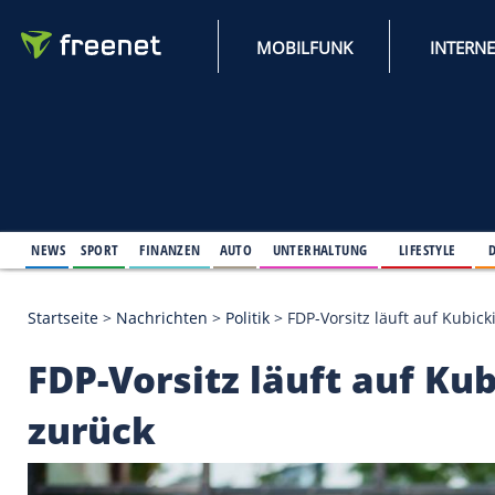
MOBILFUNK
NEWS
SPORT
FINANZEN
AUTO
UNTERHALTUNG
L
Startseite
>
Nachrichten
>
Politik
>
FDP-Vorsitz läuf
FDP-Vorsitz läuft au