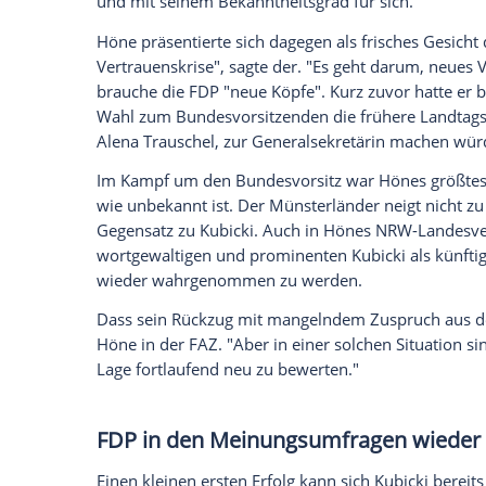
FDP droht das Verschwinden 
Die FDP steckt in einer tiefen Krise. Be
Jahres scheiterte sie an der Fünf-Prozen
nur noch in 6 der 16 Landesparlamente. 
Baden-Württemberg und Rheinland-Pfalz 
Niederlagen einstecken.
Daraufhin trat die gesamte Führung der 
Christian Dürr kündigte zunächst an, bei
Er zog dann aber zurück, als Kubicki sei
Kubicki und Höne präsentierte
Kubicki und Höne hatten sich erst am v
der Parteibasis vorgestellt. Kubicki warb