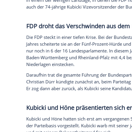
Ich bin damit einverstanden, dass mir externe In
Daten an Drittplattformen übermittelt werden.
Meh
Kubicki und Höne wollen Kräf
"Wir müssen alle zusammenführen, denen 
Interview mit Kubicki. "Und das muss sch
Krise der Bundesregierung." Beide Politik
vergangenen Tagen gemeinsam geplant hät
Kubicki stellte in Aussicht, Höne eng ei
Der 39-jährige Höne ist Chef des größt
in einem der wenigen Landtage, in denen 
auch der 74-jährige Kubicki Vizevorsitze