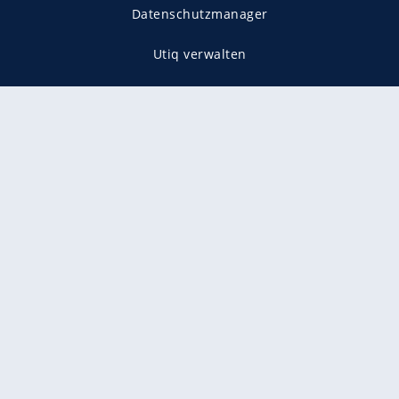
Datenschutzmanager
Utiq verwalten
AGB
Gender-Hinweis
Presse
Mediadaten
Karriere
Vertragskündigung
Vertrag widerrufen
gekennzeichnet mit