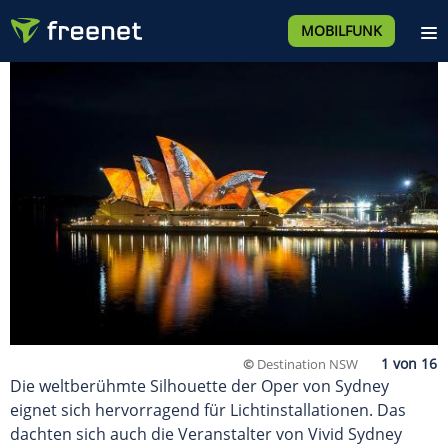
MOBILFUNK
©
Destination NSW
Die weltberühmte Silhouette der Oper von Sydney
eignet sich hervorragend für Lichtinstallationen. Das
dachten sich auch die Veranstalter von Vivid Sydney