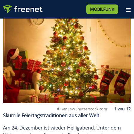
MOBILFUNK
©
YanLev/Shutterstock.com
Skurrile Feiertagstraditionen aus aller Welt
Am 24. Dezember ist wieder Heiligabend. Unter dem