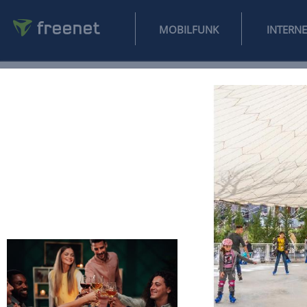
MOBILFUNK
NEWS
SPORT
FINANZEN
AUTO
UNTERHALTUNG
L