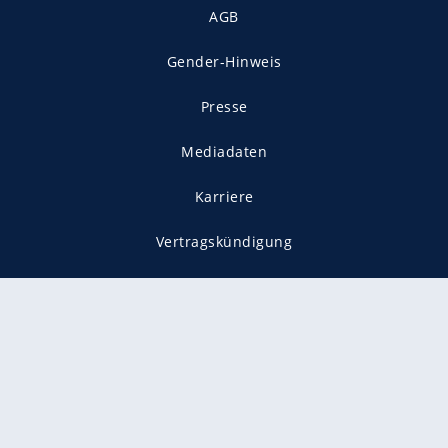
AGB
Gender-Hinweis
Presse
Mediadaten
Karriere
Vertragskündigung
Vertrag widerrufen
gekennzeichnet mit
freenet ist Mitglied im JUSPROG e.V.