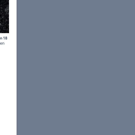
n/AFF/ddp images
B mit einem lebendigen Raben
ngt nicht alle skurrilen