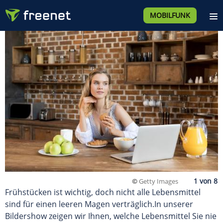
MOBILFUNK
©
Getty Images
Frühstücken ist wichtig, doch nicht alle Lebensmittel
sind für einen leeren Magen verträglich.In unserer
Bildershow zeigen wir Ihnen, welche Lebensmittel Sie nie