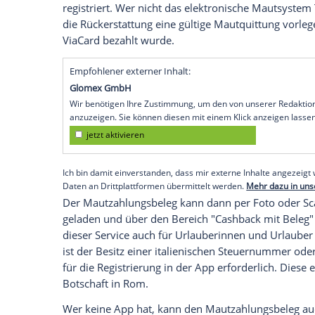
betrieben werden.
Die Höhe der Rückerstattung soll sich s
Zeitverlust als auch nach der Länge der 
einem Berechnungsbeispiel der Autobahnge
Mautgebühr zurück, wenn man auf einer 
Zeitverlust von 40 Minuten hat.
So funktioniert die Maut-Rückerstattung
Wie der ADAC berichtet, können auch Aut
Kennzeichen die Maut teilweise oder gan
möglich, wenn man sich auf der Internet
registriert. Wer nicht das elektronische 
die Rückerstattung eine gültige Mautquitt
ViaCard bezahlt wurde.