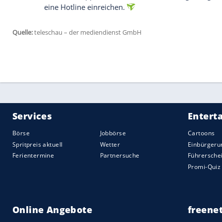
Empfohlener externer Inhalt:
Glomex GmbH
Wir benötigen Ihre Zustimmung, um den von un
anzuzeigen. Sie können diesen mit einem Klick a
jetzt aktivieren
Ich bin damit einverstanden, dass mir externe In
Daten an Drittplattformen übermittelt werden.
Meh
Der Mautzahlungsbeleg kann dann per F
geladen und über den Bereich "Cashback 
dieser Service auch für Urlauberinnen u
ist der Besitz einer italienischen Steu
für die Registrierung in der App erforder
Botschaft in Rom.