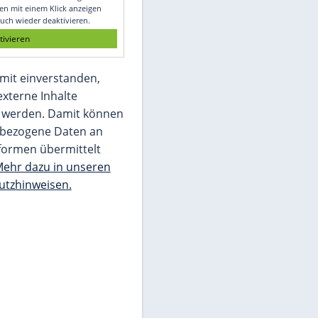
Glomex GmbH
Wir benötigen Ihre Zustimmung, um den
von unserer Redaktion eingebundenen
Inhalt von Glomex GmbH anzuzeigen. Sie
können diesen mit einem Klick anzeigen
lassen und auch wieder deaktivieren.
jetzt aktivieren
Ich bin damit einverstanden,
dass mir externe Inhalte
angezeigt werden. Damit können
personenbezogene Daten an
Drittplattformen übermittelt
werden.
Mehr dazu in unseren
Datenschutzhinweisen.