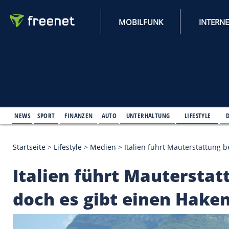
MOBILFUNK
NEWS
SPORT
FINANZEN
AUTO
UNTERHALTUNG
L
Startseite
>
Lifestyle
>
Medien
>
Italien führt Maute
Italien führt Mauter