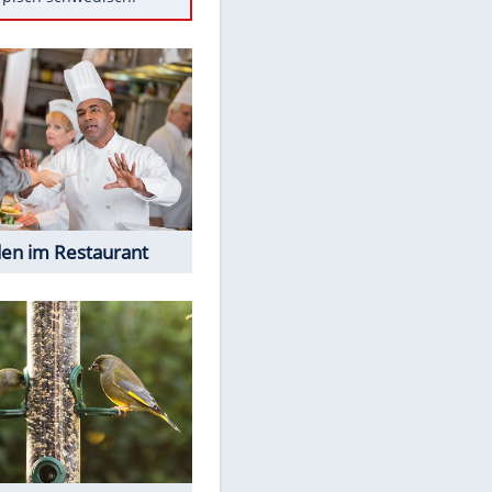
Diese Autos haben uns verlassen
Auftakt-Misere gestoppt: Berlin
gewinnt in Bochum
Mit diesen Tricks wird der Grill
ruckzuck sauber
So nutzt man alte Smartphones
sinnvoll
Das ist typisch schwedisch!