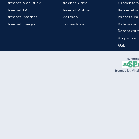
Wer keine App hat, kann den Mautzahlung
eine Hotline einreichen.
Quelle:
teleschau – der mediendienst GmbH
Services
Börse
Jobbörse
Spritpreis aktuell
Wetter
Ferientermine
Partnersuche