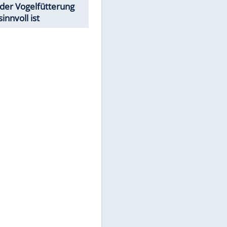
Todsünden im Restaurant
Was bei der Vogelfütterung
wirklich sinnvoll ist