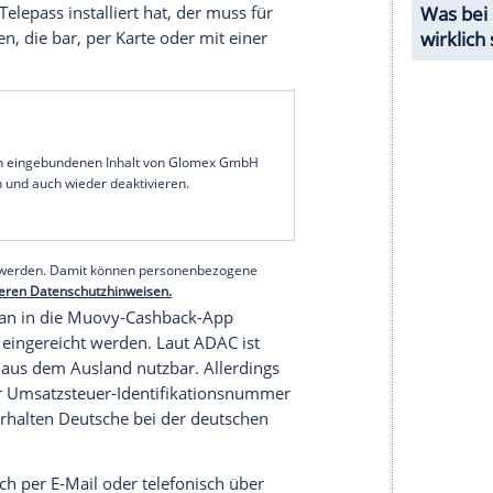
owohl nach dem durch Stau verursachten
gefahrenen Strecke richten. So erhält man etwa in
sellschaft Autostrade per l'Italia 75 Prozent der
90 Kilometer langen Strecke einen staubedingten
 für Reisende aus dem Ausland
ofahrerinnen und Autofahrer ohne italienisches
z zurückerstattet bekommen. Das ist aber nur
seite der entsprechenden Autobahngesellschaft
Mautsystem Telepass installiert hat, der muss für
ung vorlegen, die bar, per Karte oder mit einer