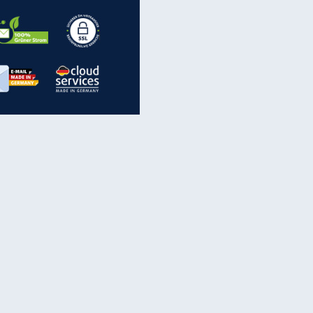
EITE
inanzen & Produkte
iscounter-Angebote
Online-Sicherheit
reenet Cloud
Ratenkredit
reenet Mail
Brutto-Netto-Rechner
reenet Webhosting
Rentenrechner
fz-Versicherung
TV-Vergleich