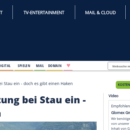
INTERNET
TV-ENTERTAINMENT
♥
IFESTYLE
DIGITAL
SPIELEN
MAIL
DOMAIN
rstattung bei Stau ein - doch es gibt einen Haken
stattung bei Stau ein -