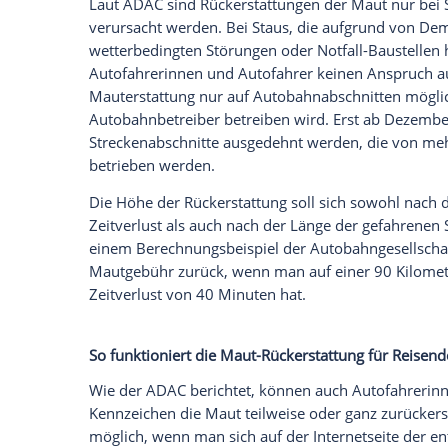
Auch diesen Sommer zieht es wieder viel
mit dem Auto reist, muss auf italienisc
können Autofahrende in Italien aufgrund 
Verkehrsbehörde in Rom Maut teilweise 
berichtet der ADAC. Allerdings gilt das n
Reisende aus dem Ausland gibt es einen
Maut zurück nur bei Baustellen-Staus
Laut ADAC sind Rückerstattungen der Mau
verursacht werden. Bei Staus, die aufgr
wetterbedingten Störungen oder Notfall
Autofahrerinnen und Autofahrer keinen 
Mauterstattung nur auf Autobahnabschni
Autobahnbetreiber betreiben wird. Erst 
Streckenabschnitte ausgedehnt werden, 