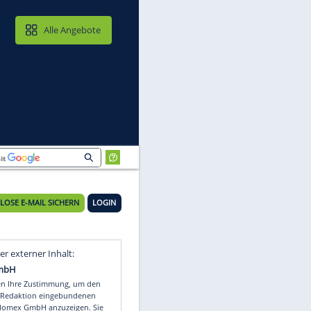
MAIL & CLOUD
Alle Angebote
KOSTENLOSE E-MAIL SICHERN
LOGIN
Video
Empfohlener externer Inhalt: