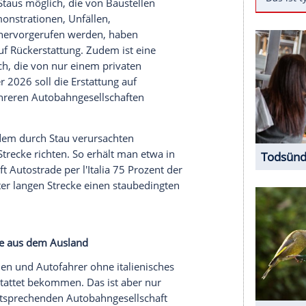
e Urlauberinnen und Urlauber nach Italien. Wer
hen Autobahnen Maut zahlen. Doch ab 1. Juni
einer Neuregelung der italienischen
oder sogar ganz erstattet bekommen. Das
ur für ganz bestimmte Staus und Strecken - und für
 Haken.
t nur bei Staus möglich, die von Baustellen
und von Demonstrationen, Unfällen,
-Baustellen hervorgerufen werden, haben
Anspruch auf Rückerstattung. Zudem ist eine
tten möglich, die von nur einem privaten
ab Dezember 2026 soll die Erstattung auf
die von mehreren Autobahngesellschaften