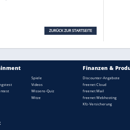
serer Redaktion eingebundenen Inhalt von Glomex GmbH
nzeigen lassen und auch wieder deaktivieren.
halte angezeigt werden. Damit können personenbezogene
r dazu in unseren Datenschutzhinweisen.
oto oder Scan in die Muovy-Cashback-App
mit Beleg" eingereicht werden. Laut ADAC ist
nd Urlauber aus dem Ausland nutzbar. Allerdings
ernummer oder Umsatzsteuer-Identifikationsnummer
lich. Diese erhalten Deutsche bei der deutschen