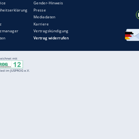
sbeleg auch per E-Mail oder telefonisch über
ZURÜCK ZUR STARTS
Entertainment
F
Cartoons
Spiele
D
Einbürgerungstest
Videos
f
Führerscheintest
Wissens-Quiz
f
Promi-Quiz
Witze
f
K