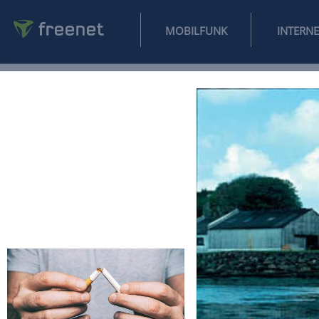
MOBILFUNK
NEWS
SPORT
FINANZEN
AUTO
UNTERHALTUNG
L