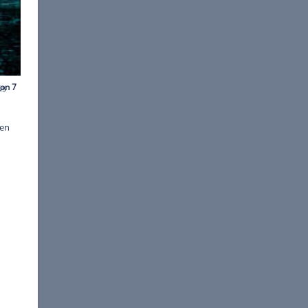
ngle Malt ist ein Whisky aus
tammen; er kann aber
 unterschiedlichen
g. Die Brennereien versuchen