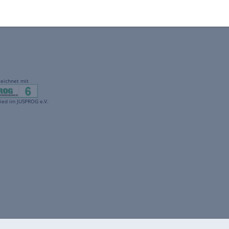
gekennzeichnet mit
freenet ist Mitglied im JUSPROG e.V.