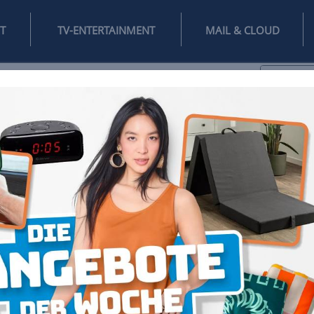
INTERNET
TV-ENTERTAINMENT
♥
IFESTYLE
DIGITAL
SPIELEN
MAIL
DOMAIN