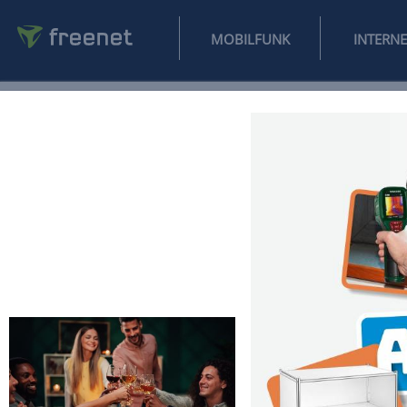
MOBILFUNK
NEWS
SPORT
FINANZEN
AUTO
UNTERHALTUNG
L