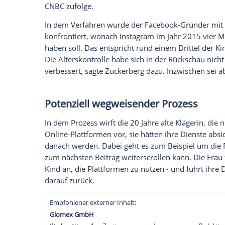
Media-Verbot.
Facebook-Gründer Mark Zuckerberg hat i
um das Suchtpotenzial sozialer Medien 
verteidigt. So sagte Zuckerberg, dass de
Nutzungszeiten seiner Apps mehr setze, w
in Los Angeles berichtete.
Der Meta-Chef räumte auch ein, dass auf
auch Nutzer unter 13 Jahren zugreifen,
verstößt. Ihre Accounts würden entfernt,
CNBC zufolge.
In dem Verfahren wurde der Facebook-G
konfrontiert, wonach Instagram im Jahr 
haben soll. Das entspricht rund einem Dri
Die Alterskontrolle habe sich in der Rü
verbessert, sagte Zuckerberg dazu. Inzwis