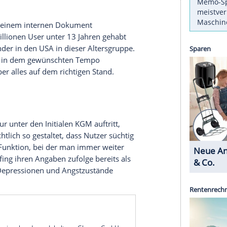
n einem potenziell folgenschweren US-Prozess
die Vorgehensweise seines Unternehmens
r Facebook-Konzern Meta keine Ziele für
ie das "Wall Street Journal" aus dem Gerichtssaal
 Dienste des Konzerns wie Instagram zum Teil
 obwohl das gegen die Nutzungsbedingungen
 wenn dies auffalle, sagte er dem Fernsehsender
ründer mit einem internen Dokument
2015 vier Millionen User unter 13 Jahren gehabt
ttel der Kinder in den USA in dieser Altersgruppe.
ckschau nicht in dem gewünschten Tempo
chen sei aber alles auf dem richtigen Stand.