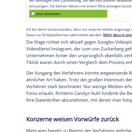
Potenziell wegweisender Proz
In dem Prozess wirft die 20 Jahre alte Klä
Online-Plattformen vor, sie hätten ihre Di
danach werden. Dabei geht es zum Beisp
zum nächsten Beitrag weiterscrollen kann
Kind an, die Plattformen zu nutzen - un
darauf zurück.
Empfohlener externer Inhalt:
Glomex GmbH
Wir benötigen Ihre Zustimmung, um den von un
anzuzeigen. Sie können diesen mit einem Klick a
jetzt aktivieren