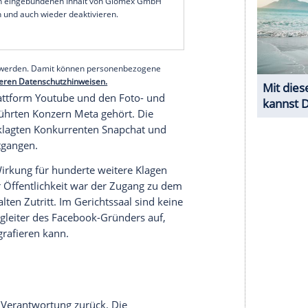
ess
gerin, die nur unter den Initialen KGM auftritt,
enste absichtlich so gestaltet, dass Nutzer süchtig
iel um die Funktion, bei der man immer weiter
. Die Frau fing ihren Angaben zufolge bereits als
d führt ihre Depressionen und Angstzustände
serer Redaktion eingebundenen Inhalt von Glomex GmbH
nzeigen lassen und auch wieder deaktivieren.