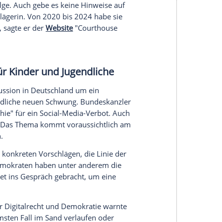
ens jegliche Verantwortung zurück. Die
 der Frage, ob Instagram ein wesentlicher Faktor
n gewesen sei, hieß es in einer Stellungnahme des
nstrieren, dass sie schon lange, bevor sie
elen erheblichen und schwierigen
ginn hatten die Meta-Anwälte argumentiert, die
n auf Misshandlungen und instabile Verhältnisse
eingeführte Maßnahmen zum Schutz junger Nutzer
ufsichtsfunktionen für Eltern. Vor der Jury
nden, warum er gegen den Rat von 18
hönheitsfiltern für Instagram festgehalten hat.
ch bearbeiten. Die Experten hatten sie als
bezeichnet. Der Meta-CEO argumentierte, die
finanziellen Gründe - er habe vor allem die
len.