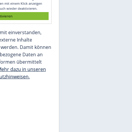
Glomex GmbH
Wir benötigen Ihre Zustimmung, um den
von unserer Redaktion eingebundenen
Inhalt von Glomex GmbH anzuzeigen. Sie
können diesen mit einem Klick anzeigen
lassen und auch wieder deaktivieren.
jetzt aktivieren
Ich bin damit einverstanden,
dass mir externe Inhalte
angezeigt werden. Damit können
personenbezogene Daten an
Drittplattformen übermittelt
werden.
Mehr dazu in unseren
Datenschutzhinweisen.