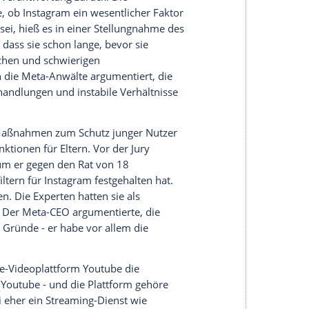
halte angezeigt werden. Damit können personenbezogene
r dazu in unseren Datenschutzhinweisen.
gles Videoplattform Youtube und den Foto- und
kerberg geführten Konzern Meta gehört. Die
enfalls verklagten Konkurrenten Snapchat und
 Prozess entgangen.
eisende Wirkung für hunderte weitere Klagen
teresses der Öffentlichkeit war der Zugang zu dem
edien erhalten Zutritt. Im Gerichtssaal sind keine
rderte die Begleiter des Facebook-Gründers auf,
n man fotografieren kann.
rück