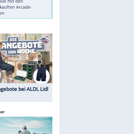
Die größten Mythen über
Medikamente
Berlins Matchwinner Grönning:
"Veränderte Perspektive"
Vorsicht: Diese 17 Dinge hassen
Katzen
Illegales Asphalt-Kartell muss
Mio-Strafe zahlen
Memo-Spiel mit den
meistverkauften Arcade-
Maschinen
Sparen