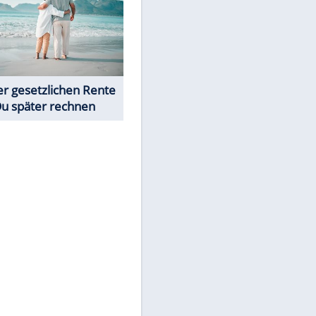
Neue Angebote bei ALDI, Lidl
& Co.
Rentenrechner