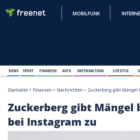
MOBILFUNK
NEWS
SPORT
FINANZEN
AUTO
UNTERHALTUNG
L
Startseite
>
Finanzen
>
Nachrichten
>
Zuckerberg gi
Zuckerberg gibt Män