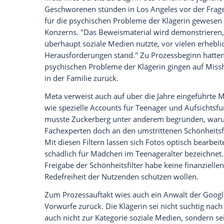
Ich bin damit einverstanden, dass mir externe In
Daten an Drittplattformen übermittelt werden.
Meh
Die Klage richtet sich aktuell gegen Goo
Videodienst Instagram, der zum von Zuc
Unternehmen hinter den ursprünglich eb
Tiktok waren durch einen Vergleich dem
Der Ausgang des Verfahrens könnte wegw
ähnlicher Art haben. Trotz des großen In
Verfahren stark beschränkt. Nur wenige M
Fotos erlaubt. Richterin Carolyn Kuhl fo
Ihre Datenbrillen abzunehmen, mit dene
Konzerne weisen Vorwürfe zu