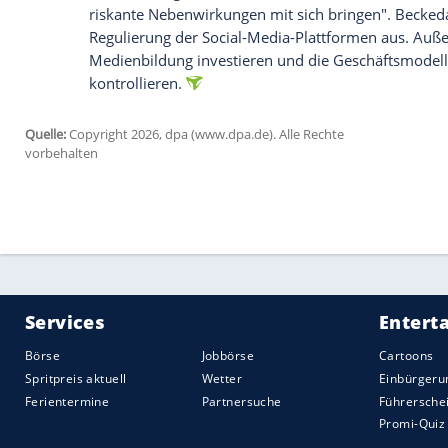
Zum Prozessauftakt wies auch ein Anwal
Vorwürfe zurück. Die Klägerin sei nicht 
auch nicht zur Kategorie soziale Medien,
Disney+ oder Netflix, sagte er Medienber
exzessiven Konsum von Youtube-Videos d
im Schnitt 29 Minuten pro Tag die Plattf
News Service" zufolge.
Diskussion über Social-Media-
Das Verfahren in Los Angeles verleiht a
mögliches Social-Media-Verbot für Kind
Friedrich Merz (CDU) bekundete zuletzt "
eine Klarnamenpflicht im Internet finde
CDU-Parteitag am Wochenende erneut au