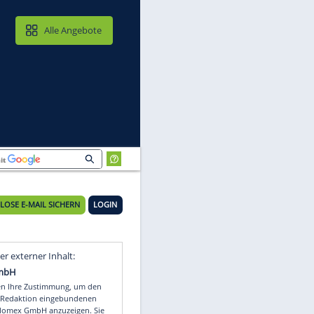
MAIL & CLOUD
Alle Angebote
KOSTENLOSE E-MAIL SICHERN
LOGIN
e
Video
Empfohlener externer Inhalt: