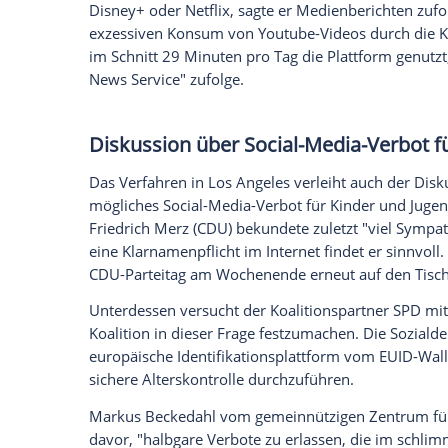
Meta wies bereits zu Beginn des Verfahr
Geschworenen stünden in Los Angeles vor
für die psychischen Probleme der Klägeri
Konzerns. "Das Beweismaterial wird demo
überhaupt soziale Medien nutzte, vor vi
Herausforderungen stand." Zu Prozessbe
psychischen Probleme der Klägerin ginge
in der Familie zurück.
Meta verweist auch auf über die Jahre 
wie spezielle Accounts für Teenager und A
musste Zuckerberg unter anderem begrü
Fachexperten doch an den umstrittenen Sc
Mit diesen Filtern lassen sich Fotos optis
schädlich für Mädchen im Teenageralter 
Freigabe der Schönheitsfilter habe keine 
Redefreiheit der Nutzenden schützen wol