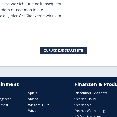
t der Google-Videoplattform Youtube die
süchtig nach Youtube - und die Plattform gehöre
 sondern sei eher ein Streaming-Dienst wie
ichten zufolge. Auch gebe es keine Hinweise auf
urch die Klägerin. Von 2020 bis 2024 habe sie
orm genutzt, sagte er der
Website
"Courthouse
Verbot für Kinder und Jugendliche
uch der Diskussion in Deutschland um ein
er und Jugendliche neuen Schwung. Bundeskanzler
viel Sympathie" für ein Social-Media-Verbot. Auch
t er sinnvoll. Das Thema kommt voraussichtlich am
f den Tisch.