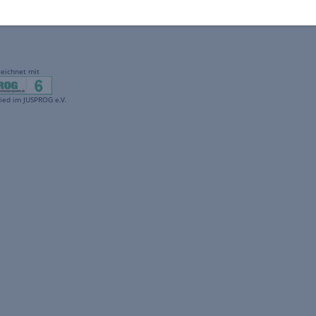
gekennzeichnet mit
freenet ist Mitglied im JUSPROG e.V.