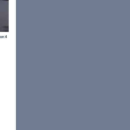
nes P. Albert/dpa
en lassen.