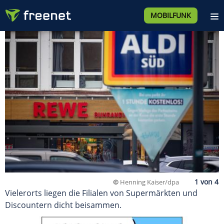
MOBILFUNK
©
Henning Kaiser/dpa
Vielerorts liegen die Filialen von Supermärkten und
Discountern dicht beisammen.