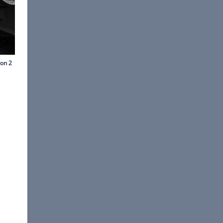
©
Silas Stein/dpa
rchivbild)