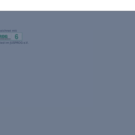
gekennzeichnet mit
freenet ist Mitglied im JUSPROG e.V.