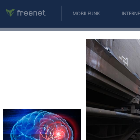
MOBILFUNK
NEWS
SPORT
FINANZEN
AUTO
UNTERHALTUNG
L