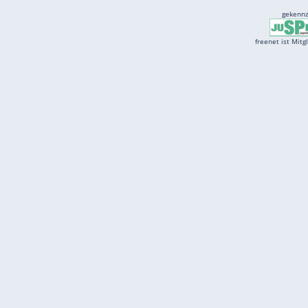
Services
Börse
Jobbörse
Spritpreis aktuell
Wetter
Ferientermine
Partnersuche
Online Angebote
freenet Mobilfunk
freenet Video
freenet TV
freenet Mobile
freenet Internet
klarmobil
freenet Energy
carmada.de