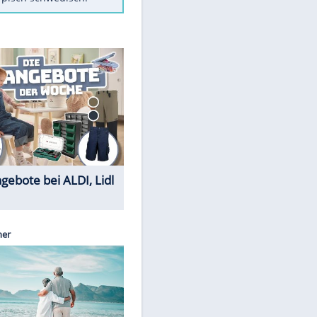
Diese Autos haben uns verlassen
FCH: Schmidt lässt Zukunft
weiter offen
Mit diesen Tricks wird der Grill
ruckzuck sauber
So nutzt man alte Smartphones
sinnvoll
Das ist typisch schwedisch!
Sparen