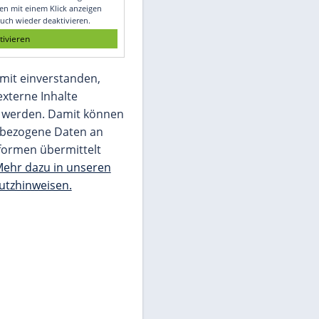
Glomex GmbH
Wir benötigen Ihre Zustimmung, um den
von unserer Redaktion eingebundenen
Inhalt von Glomex GmbH anzuzeigen. Sie
können diesen mit einem Klick anzeigen
lassen und auch wieder deaktivieren.
jetzt aktivieren
Ich bin damit einverstanden,
dass mir externe Inhalte
angezeigt werden. Damit können
personenbezogene Daten an
Drittplattformen übermittelt
werden.
Mehr dazu in unseren
Datenschutzhinweisen.