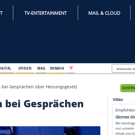
INTERNET
TV-ENTERTAINMENT
♥
IFESTYLE
DIGITAL
SPIELEN
MAIL
DOMAIN
f Zielgeraden bei Gesprächen über Heizungsgesetz
eraden bei Gesprächen