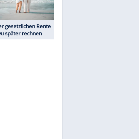
Neue Angebote bei ALDI, Lidl
& Co.
EITE
Rentenrechner