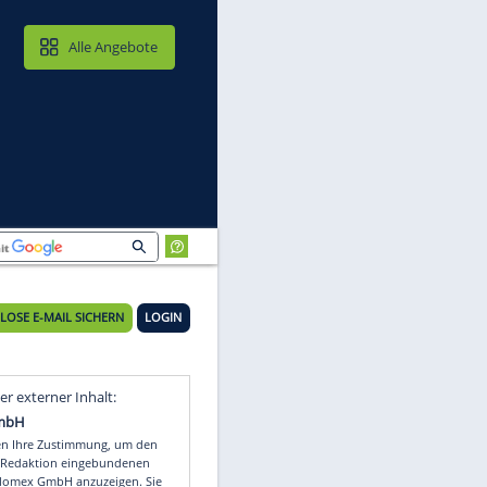
MAIL & CLOUD
Alle Angebote
KOSTENLOSE E-MAIL SICHERN
LOGIN
Video
Empfohlener externer Inhalt: