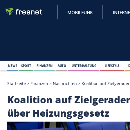
MOBILFUNK
NEWS
SPORT
FINANZEN
AUTO
UNTERHALTUNG
L
Startseite
>
Finanzen
>
Nachrichten
>
Koalition au
Koalition auf Zielg