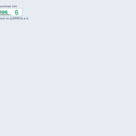
Entertainment
F
Cartoons
Spiele
D
Einbürgerungstest
Videos
f
Führerscheintest
Wissens-Quiz
f
Promi-Quiz
Witze
f
K
freenet
Kundenservice
Gender-Hinweis
Barrierefreiheitserklärung
Presse
Impressum
Mediadaten
Datenschutz
Karriere