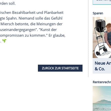
gen ihre Pläne für eine Reform des umstrittenen
ider Bundestagsfraktionen, Jens Spahn (Union)
im ARD-"Bericht aus Berlin" zuversichtlich, dass in
tiert werden kann.
rch einen allmählichen Austausch von Öl- und
Gebäudebereich sorgen. Funktionierende
den. Eine grundlegende Reform haben beide
ag verabredet. Doch Details waren zuletzt heftig
 Paragraf 71, wonach jede neu eingebaute Heizung
trieben werden soll.
 schaffen zwischen Bezahlbarkeit und Planbarkeit
aschutz, sagte Spahn. Niemand solle das Gefühl
reinregiert. Miersch betonte, die Meinungen der
e sehr weit auseinandergegangen". "Kunst der
gen Fragen zu Kompromissen zu kommen." Er glaube,