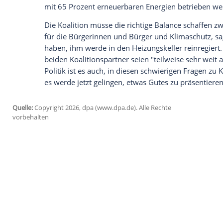
Union und SPD wollen in den nächsten Ta
Heizungsgesetzes vorlegen. Die Chefs be
und Matthias Miersch (SPD), zeigten sich 
der neuen Woche ein Kompromiss präsen
Das Gebäudeenergiegesetz (GEG) soll du
Gasheizungen für mehr Klimaschutz im 
Heizungen können weiter betrieben wer
Parteien bereits in ihrem Koalitionsvertr
umstritten - vor allem geht es dabei um
mit 65 Prozent erneuerbaren Energien be
Die Koalition müsse die richtige Balance
für die Bürgerinnen und Bürger und Klim
haben, ihm werde in den Heizungskeller 
beiden Koalitionspartner seien "teilweis
Politik ist es auch, in diesen schwieri