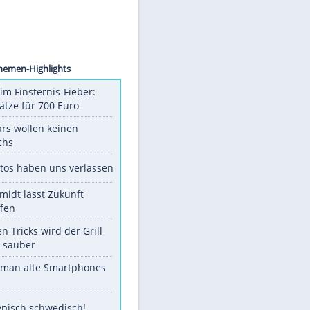
er/dpa
Unsere Themen-Highlights
Spanien im Finsternis-Fieber:
Balkonplätze für 700 Euro
Diese Stars wollen keinen
Nachwuchs