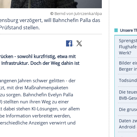
©
Bernd von Jutrczen
nberg-Regensburg verzögert, will Bahnchefin Pall
auf den Prüfstand stellen.
den Fokus rücken - sowohl kurzfristig, etwa mit
 mit besserer Infrastruktur. Doch der Weg dahin ist