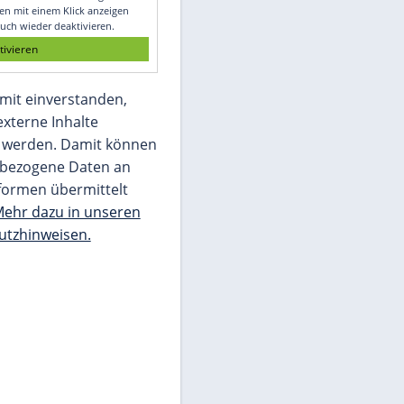
Glomex GmbH
Wir benötigen Ihre Zustimmung, um den
von unserer Redaktion eingebundenen
Inhalt von Glomex GmbH anzuzeigen. Sie
können diesen mit einem Klick anzeigen
lassen und auch wieder deaktivieren.
jetzt aktivieren
Ich bin damit einverstanden,
dass mir externe Inhalte
angezeigt werden. Damit können
personenbezogene Daten an
Drittplattformen übermittelt
werden.
Mehr dazu in unseren
Datenschutzhinweisen.