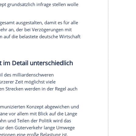
serer Redaktion eingebundenen Inhalt von Glomex GmbH
nzeigen lassen und auch wieder deaktivieren.
halte angezeigt werden. Damit können personenbezogene
r dazu in unseren Datenschutzhinweisen.
Konzept für alle erträglich?
ungen bei der Wiederinbetriebnahme, wie die
r solchen Sanierung verkünden musste. Vor
 bereits die vollständige Wiederinbetriebnahme
n verschoben werden.
 jeder solchen Sanierung vor allem die Kosten und