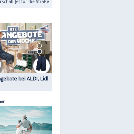
Berger im Wandel der Zeit
Todsünden im Restaurant
Die teuersten Neuzugänge der
BVB-Geschichte
Die gruseligsten Ort der Welt
Daten zwischen Windows und
Android austauschen
Ein Hyperschall-Jet für die Straße
Sparen