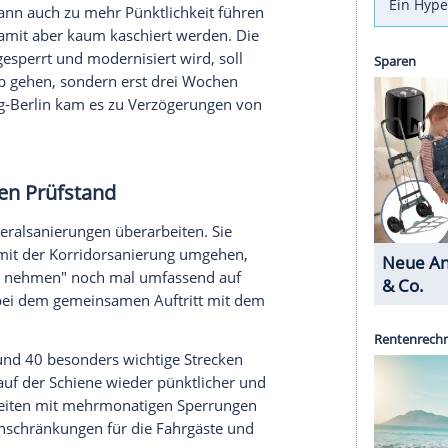
n den vergangenen Jahren schwer gelitten - der
m Ziel gesetzt, mit drei Maßnahmenpaketen
Fahrgästen zu sorgen. Bahnchefin Evelyn Palla
ieder (CDU) stellten nun ihren Weg zu einer
ittelpunkt dabei stehen KI-Lösungen, vor allem
zeitig dieselbe Information verbreitet werden,
t durch unterschiedliche Anzeigen verwirrt und
 die irgendwann auch zu mehr Pünktlichkeit führen
ft, konnte damit aber kaum kaschiert werden. Die
bruar voll gesperrt und modernisiert wird, soll
er in Betrieb gehen, sondern erst drei Wochen
rung Hamburg-Berlin kam es zu Verzögerungen von