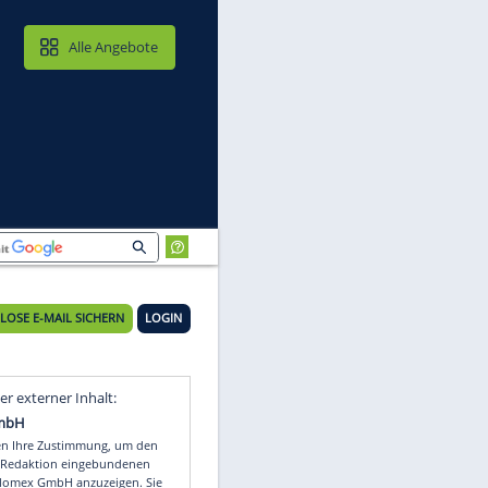
MAIL & CLOUD
Alle Angebote
KOSTENLOSE E-MAIL SICHERN
LOGIN
Video
Empfohlener externer Inhalt: