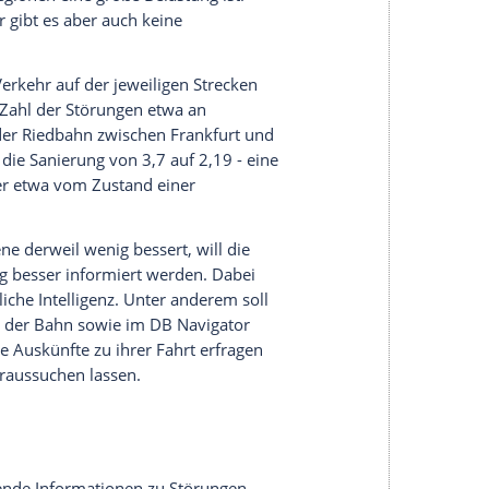
chtet würden. "Und wir haben nun Anlass, das sehr
r. Das Konzept grundsätzlich infrage stellen wolle
Konzept insgesamt ausgestalten, damit es für alle
en Güterverkehr an, der bei Verzögerungen mit
 wiederum auf die belastete deutsche Wirtschaft
e zuletzt im Detail unterschiedlich
rnbestandteil des milliardenschweren
, um in kürzerer Zeit möglichst viele
nen. Auf den Strecken werden in der Regel auch
prünglich kommunizierten Konzept abgewichen und