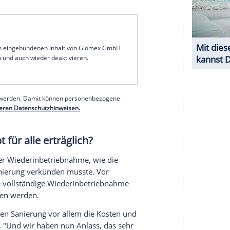
mt auf den Prüfstand
nannten Generalsanierungen überarbeiten. Sie
se, wie wir mit der Korridorsanierung umgehen,
ir in Betrieb nehmen" noch mal umfassend auf
 Bahnchefin bei dem gemeinsamen Auftritt mit dem
30er Jahre rund 40 besonders wichtige Strecken
n, dass es auf der Schiene wieder pünktlicher und
igen Bauarbeiten mit mehrmonatigen Sperrungen
rhebliche Einschränkungen für die Fahrgäste und