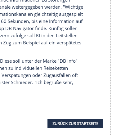
hiedliche Pläne vor allem mit Blick auf die Länge
n der Bahn und Teilen der Politik wird das
il es etwa für den Güterverkehr lange Umwege
te in den Regionen eine große Belastung ist.
nfrastruktur gibt es aber auch keine
 soll der Verkehr auf der jeweiligen Strecken
or allem die Zahl der Störungen etwa an
ieren. Auf der Riedbahn zwischen Frankfurt und
ote durch die Sanierung von 3,7 auf 2,19 - eine
er da, ist aber etwa vom Zustand einer
f der Schiene derweil wenig bessert, will die
äste künftig besser informiert werden. Dabei
 auf Künstliche Intelligenz. Unter anderem soll