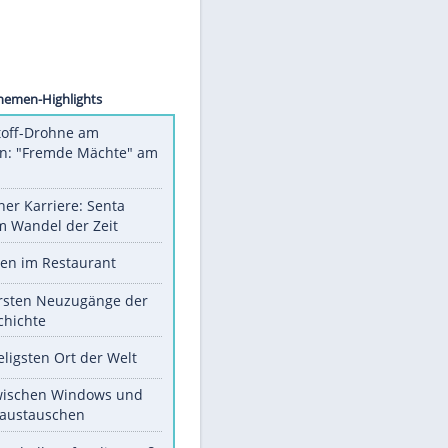
ka/dpa
a das
Unsere Themen-Highlights
Sprengstoff-Drohne am
Flughafen: "Fremde Mächte" am
Werk?
Bilder einer Karriere: Senta