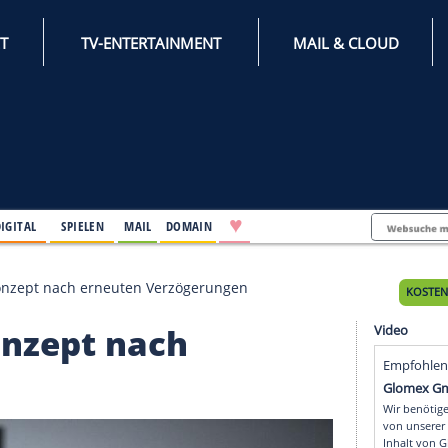
INTERNET
TV-ENTERTAINMENT
♥
IFESTYLE
DIGITAL
SPIELEN
MAIL
DOMAIN
anierungskonzept nach erneuten Verzögerungen
ngskonzept nach