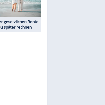
Neue Angebote bei ALDI, Lidl
& Co.
Rentenrechner