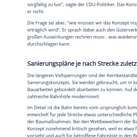
Glomex GmbH
Wir benötigen Ihre Zustimmung, um den von un
anzuzeigen. Sie können diesen mit einem Klick a
jetzt aktivieren
Ich bin damit einverstanden, dass mir externe In
Daten an Drittplattformen übermittelt werden.
Meh
Schnieder: Wie machen wir das 
Besonders ärgerlich sind dann Verzöger
Bahn sie jetzt zum zweiten Mal bei eine
Nürnberg-Regensburg musste dieses Jahr
von Hamburg-Berlin um mehrere Woche
Der Verkehrsminister betonte, dass nach