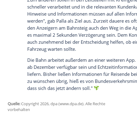
entwickelt für jede Strecke etwas untersc
der Baumaßnahmen. Bei den Wettbewerber
Konzept zunehmend kritisch gesehen, we
vorsieht und auch für betroffene Fahrgäs
Angesichts des schlechten Zustands der I
glaubwürdigen Alternativen.
Nach einer sogenannten Generalsanierung
deutlich zuverlässiger fahren und sich v
Stellwerken oder Weichen deutlich reduz
Mannheim verbesserte sich die Zustandsn
sanierte Strecke steht also deutlich bess
Neubaustrecke ein Stück entfernt.
Während sich an der Unzuverlässigkeit au
Bahn zumindest dafür sorgen, dass Fahrg
setzt der bundeseigene Konzern vor allem