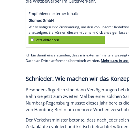
Palla: Sanierungskonzept kom
Palla will deshalb das Konzept der soge
habe entschieden, dass "die Art und Wei
wie wir planen, wie wir umsetzen, wie w
den Prüfstand gestellt werde, sagte die
Verkehrsminister.
Die Deutsche Bahn will bis Mitte der 20
grundlegend sanieren und so dafür sorge
zuverlässiger zugeht. Doch die aufwend
der jeweiligen Strecken bedeuten stets e
die Wettbewerber im Güterverkehr.
Empfohlener externer Inhalt: