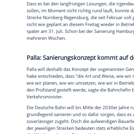
steinig.
Das Vertrauen in die Deutsche Bahn hat i
bundeseigene Konzern hat sich daher zu
schnell für bessere Stimmung unter den 
und Bundesverkehrsminister Patrick Schn
besseren Kundenkommunikation vor. Im M
aber soll auf allen Kanälen künftig gleich
damit die Fahrgäste bei ihren
Reisen
nich
frustriert werden.
Dass es bei den langfristigen Lösungen,
sollen, im Moment nicht richtig rund läu
Strecke Nürnberg-Regensburg, die seit Fe
nicht wie geplant an diesem Freitag wied
später am 31. Juli. Schon bei der Sanie
mehreren Wochen.