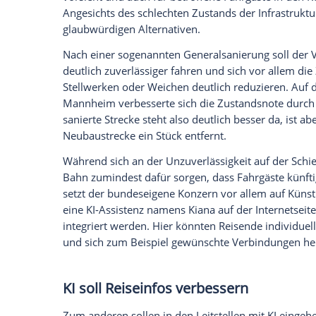
Zeitabläufe evaluiert und kritisch betra
sorgfältig zu tun", sagte der CDU-Politike
er nicht.
Die Frage sei aber, "wie müssen wir das 
erträglich wird". Er sprach dabei auch d
großen Auswirkungen rechnen muss - was
durchschlagen kann.
Sanierungspläne je nach Streck
Die längeren Vollsperrungen sind der Ke
Sanierungskonzepts. Sie werden gebraucht
Bauarbeiten gebündelt abarbeiten zu kön
zahlreiche Bahnhöfe modernisiert.
Im Detail ist die Bahn bereits vom urs