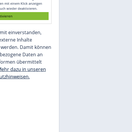
Glomex GmbH
Wir benötigen Ihre Zustimmung, um den
von unserer Redaktion eingebundenen
Inhalt von Glomex GmbH anzuzeigen. Sie
können diesen mit einem Klick anzeigen
lassen und auch wieder deaktivieren.
jetzt aktivieren
Ich bin damit einverstanden,
dass mir externe Inhalte
angezeigt werden. Damit können
personenbezogene Daten an
Drittplattformen übermittelt
werden.
Mehr dazu in unseren
Datenschutzhinweisen.