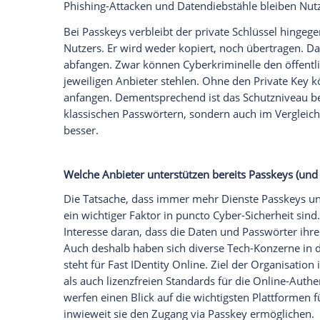
nicht. Zudem ist er hier via Ende-zu-En
für einen bestimmten Dienst gültig.
Ein weiterer Vorteil ist der Komfort. Ist e
Abgleich der digitalen Schlüssel vollauto
wie gewohnt – via
Kamera
oder
Fingerab
Notwendigkeit, sich möglichst komplexe
und in möglichst kurzen Abständen wie
Sind nicht Passwortmanager eine einfach
Bieten aber nicht Passwortmanager ähnlic
Denn ein Passwortmanager fungiert als d
relativ sichere
Zugangsdaten
aufbewahren
erfolgt der
Zugriff
, wobei die
Software
se
Kennwörtern
ausfüllen kann. Dadurch ist 
verschiedene
Passwörter
zu merken. Zu