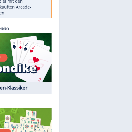
Die größten Mythen über
Medikamente
Berlins Matchwinner Grönning:
"Veränderte Perspektive"
Vorsicht: Diese 17 Dinge hassen
Katzen
Illegales Asphalt-Kartell muss
Mio-Strafe zahlen
Memo-Spiel mit den
meistverkauften Arcade-
Maschinen
Kostenlos spielen