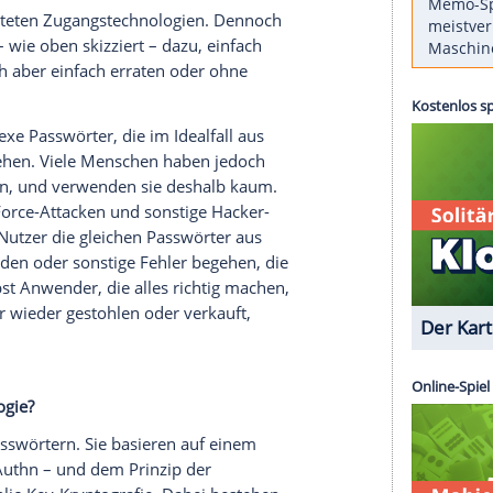
 Identico
Zugangsdaten
analysiert, die 2024 neu
hten. Demnach lauteten die beliebtesten privaten
345“ oder schlicht „password“. Angesichts der
 Cyber-Sicherheitsspezialisten die Haare raufen
 ohnehin die Zeit der klassischen
Passwörter
e zahlreiche Nachteile haben und es mit Passkeys
ugang zu Informationen oder
Konten
zu sichern.
 Passwörter?
sten verbreiteten Zugangstechnologien. Dennoch
Menschen
– wie oben skizziert – dazu, einfach
e lassen sich aber einfach erraten oder ohne
e und komplexe
Passwörter
, die im Idealfall aus