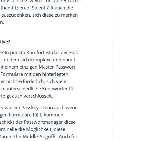
 der lokal gespeicherte private Schlüssel mit dem
t das der Fall, erhältst Du Zugang.
enüber klassischen
Passwörtern
ist das höhere
facher Hinsicht. Es gibt nämlich bei der
ne unsicheren
Kennwörter
mehr, sondern
echend laufen bekannte Hacker-Techniken wie
ing ins Leere. Denn wo kein
Passwort
ist, lässt sich
itig genügt es Cyberkriminellen nicht länger,
 stehlen. Um Zugang zu erhalten, benötigen sie
 Public Key, sondern auch Deinen Private Key.
erät
und verlässt dieses auch beim Einloggen