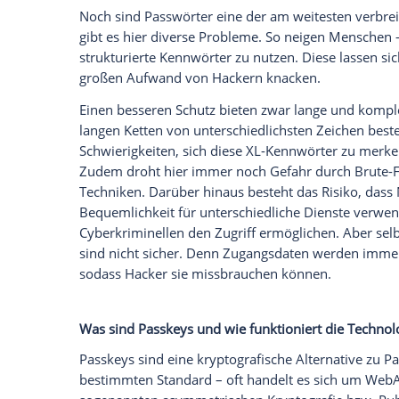
Unsicherheit. So hat das Bonner Start-up
bei illegalen Online-Plattformen auftauc
Passwörter
in Deutschland „123456“, „12
Schwäche dieser
Kennwörter
dürften sich
und Hacker frohlocken. Aber bald könnte
abgelaufen sein. Das liegt daran, dass si
eine bessere
Technologie
gibt, um den Z
Welche entscheidenden Nachteile haben
Noch sind
Passwörter
eine der am weite
gibt es hier diverse Probleme. So neigen
strukturierte
Kennwörter
zu nutzen. Dies
großen Aufwand von Hackern knacken.
Einen besseren Schutz bieten zwar lang