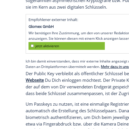
langen Ketten von unterschiedlichsten Z
Schwierigkeiten, sich diese XL-Kennwör
Zudem droht hier immer noch Gefahr dur
Techniken. Darüber hinaus besteht das Ri
Bequemlichkeit für unterschiedliche Die
Cyberkriminellen den
Zugriff
ermöglichen
sind nicht sicher. Denn
Zugangsdaten
wer
sodass Hacker sie missbrauchen könne
Was sind Passkeys und wie funktioniert 
Passkeys sind eine kryptografische Alter
bestimmten Standard – oft handelt es s
sogenannten asymmetrischen Kryptografi
sie im Kern aus zwei digitalen Schlüsseln