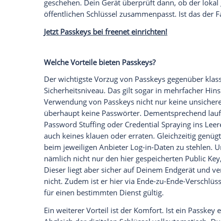
Empfohlener externer Inhalt:
Glomex GmbH
Wir benötigen Ihre Zustimmung, um den von un
anzuzeigen. Sie können diesen mit einem Klick a
jetzt aktivieren
Ich bin damit einverstanden, dass mir externe In
Daten an Drittplattformen übermittelt werden.
Meh
Der Public Key verbleibt als öffentlicher
Webseite
Du Dich einloggen möchtest. Der
der auf dem von Dir verwendeten
Endge
dass beide Schlüssel zusammenpassen, i
Um Passkeys zu nutzen, ist eine einmalige
automatisch die Erstellung des Schlüsse
biometrisch authentifizieren, um Dich b
etwa via
Fingerabdruck
bzw. über die
Ka