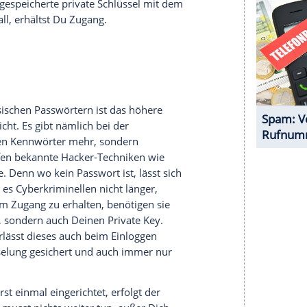
serer Redaktion eingebundenen Inhalt von Glomex GmbH
nzeigen lassen und auch wieder deaktivieren.
halte angezeigt werden. Damit können personenbezogene
r dazu in unseren Datenschutzhinweisen.
 Schlüssel beim jeweiligen Anbieter, auf dessen
 Private Key ist hingegen ein privater Schlüssel,
rät
gespeichert ist. Nur wenn die
Prüfung
ergibt,
st der
Zugriff
auf den jeweiligen Dienst möglich.
 Registrierung erforderlich. Dabei erfolgt
lpaars. Danach kannst Du Dich künftig bequem
eim jeweiligen Anbieter einzuloggen. Das kann
mera
Deines Computers oder
Smartphones