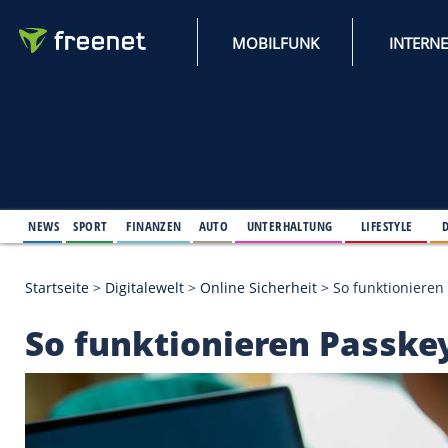
MOBILFUNK
NEWS
SPORT
FINANZEN
AUTO
UNTERHALTUNG
L
Startseite
>
Digitalewelt
>
Online Sicherheit
>
So fu
So funktionieren Pa