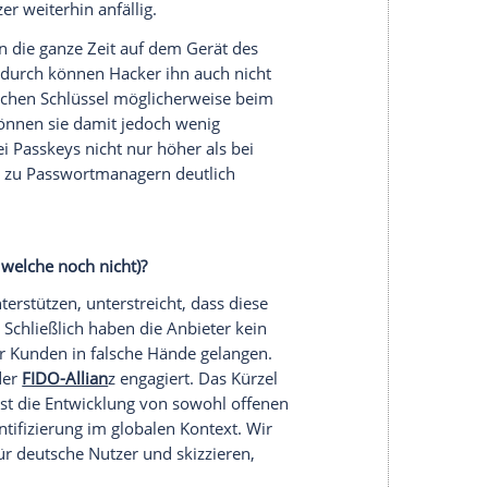
de-Verschlüsselung gesichert und auch immer nur
in Passkey erst einmal eingerichtet, erfolgt der
matisch. Du musst nichts weiter tun, außer Dich –
druck
zu authentifizieren. So entfällt auch die
Passwörter
auszudenken, sich diese zu merken
der zu ändern.
ere Alternative?
he Vorteile? In puncto Komfort ist das der Fall.
igitaler Safe, in dem sich komplexe und damit
 lassen. Mit einem einzigen Master-Passwort
lbstständig
Formulare
mit den hinterlegten
es für Nutzer nicht erforderlich, sich viele
dem kommen unterschiedliche
Kennwörter
für