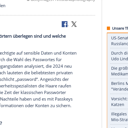
©
GettyImages / ArtistGNDphoto
 sie verwenden
 sie Passwörtern überlegen sind und welche
 benutzen.
 dass Unberechtigte auf sensible
Daten
und
Konten
lerdings durch die Wahl des
Passwortes
für