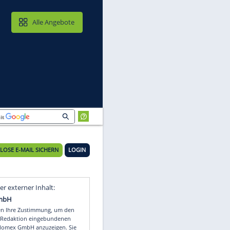
MAIL & CLOUD
Alle Angebote
KOSTENLOSE E-MAIL SICHERN
LOGIN
Video
Empfohlener externer Inhalt: