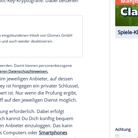
eichen bestehen. Viele
Menschen
haben jedoch
ter zu merken, und verwenden sie deshalb kaum.
ch Brute-Force-Attacken und sonstige Hacker-
siko, dass Nutzer die gleichen
Passwörter
aus
nste verwenden oder sonstige Fehler begehen, die
. Aber selbst Anwender, die alles richtig machen,
den immer wieder gestohlen oder verkauft,
n.
die Technologie?
native zu
Passwörtern
. Sie basieren auf einem
ich um WebAuthn – und dem Prinzip der
e bzw. Public-Key-Kryptografie. Dabei bestehen
.