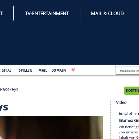
INTERNET
TV-ENTERTAINMENT
♥
IFESTYLE
DIGITAL
SPIELEN
MAIL
DOMAIN
nktionieren Passkeys
sskeys