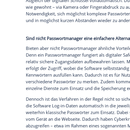
geschehen. Dein Gerät überprüft dann, ob
öffentlichen Schlüssel zusammenpasst. Is
Jetzt Passkeys bei freenet einrichten!
Welche Vorteile bieten Passkeys?
Der wichtigste Vorzug von Passkeys geg
Sicherheitsniveau
. Das gilt sogar in mehr
Verwendung von Passkeys nicht nur kei
überhaupt keine
Passwörter
. Dementspr
Password Stuffing oder Credential Spray
auch keines klauen oder erraten. Gleichze
beim jeweiligen Anbieter Log-in-Daten zu
nämlich nicht nur den hier gespeicherten
Dieser liegt aber sicher auf Deinem
Endg