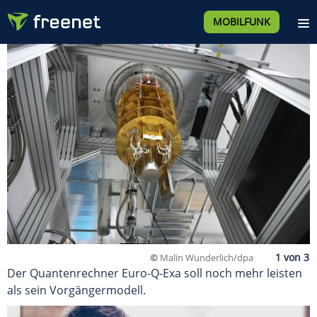
MOBILFUNK
©
Malin Wunderlich/dpa
Der Quantenrechner Euro-Q-Exa soll noch mehr leisten
als sein Vorgängermodell.