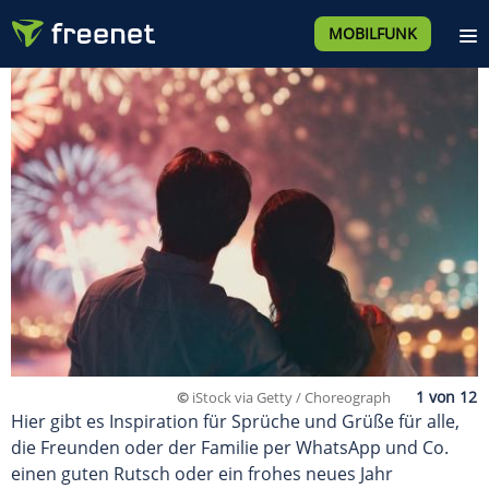
MOBILFUNK
©
iStock via Getty / Choreograph
Hier gibt es Inspiration für Sprüche und Grüße für alle,
die Freunden oder der Familie per WhatsApp und Co.
einen guten Rutsch oder ein frohes neues Jahr