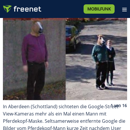
MOBILFUNK
In Aberdeen (Schottland) sichteten die Google-Street-
View-Kameras mehr als ein Mal einen Mann mit
Pferdekopf-Maske. Seltsamerweise entfernte Google die
Bilder vom Pferdekopf-Mann kurze Zeit nachdem User