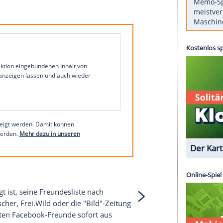
pathisieren? Oder gar mit solchen, die Fans von
ht jeder möchte das. Glücklicherweise gibt es
es Jahres kann man dank
"Unfriend.me"
seine
en.
Holen Sie sich hier das Buch "Adam ist jetzt mit
cher bei Instagram
1 von 34
 unserer Redaktion eingebundenen Inhalt von