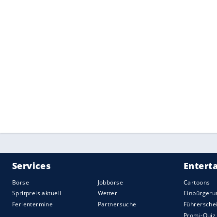
Quelle:
spot on news