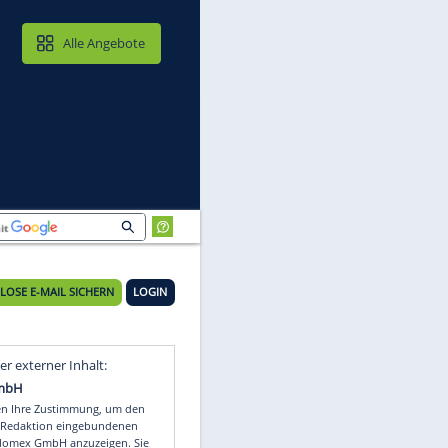
MAIL & CLOUD
Alle Angebote
KOSTENLOSE E-MAIL SICHERN
LOGIN
Video
Empfohlener externer Inhalt: