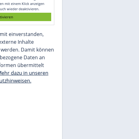
Glomex GmbH
Wir benötigen Ihre Zustimmung, um den
von unserer Redaktion eingebundenen
Inhalt von Glomex GmbH anzuzeigen. Sie
können diesen mit einem Klick anzeigen
lassen und auch wieder deaktivieren.
jetzt aktivieren
Ich bin damit einverstanden,
dass mir externe Inhalte
angezeigt werden. Damit können
personenbezogene Daten an
Drittplattformen übermittelt
werden.
Mehr dazu in unseren
Datenschutzhinweisen.