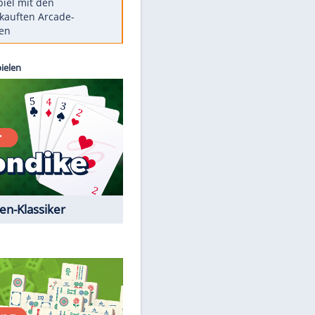
Die größten Mythen über
Medikamente
Berlins Matchwinner Grönning:
"Veränderte Perspektive"
Vorsicht: Diese 17 Dinge hassen
Katzen
Illegales Asphalt-Kartell muss
Mio-Strafe zahlen
Memo-Spiel mit den
meistverkauften Arcade-
Maschinen
Kostenlos spielen