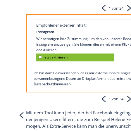
die mit
Pegida
, der
NPD
oder der
AfD
sym
Helene Fischer
oder
Nickelback
sind? Nic
dafür ein passendes Tool. Seit Beginn d
Freundesliste mit wenigen Klicks ausmist
Die
Geschichte
der Welt, Facebook-Style: 
Eva befreundet"
So präsentiert sich Helene Fis
Empfohlener externer Inhalt:
Instagram
Wir benötigen Ihre Zustimmung, um den von