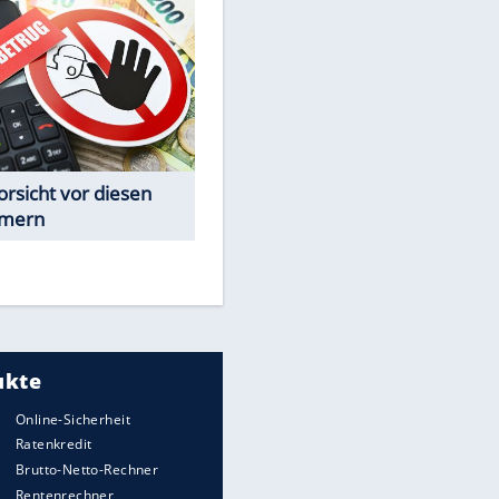
Spiele-Klassiker aus Asien
EITE
Achtung