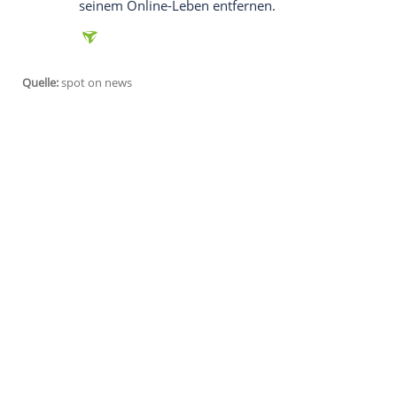
Instagram anzuzeigen. Sie können diesen mi
deaktivieren.
jetzt aktivieren
Ich bin damit einverstanden, dass mir extern
personenbezogene Daten an Drittplattformen
Datenschutzhinweisen.
Mit dem Tool kann jeder, der bei
Facebo
denjenigen Usern filtern, die zum Beispi
mögen. Als Extra-Service kann man die 
seinem Online-Leben entfernen.