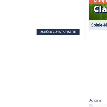
t einem Klick anzeigen lassen und auch wieder
e Inhalte angezeigt werden. Damit können
 übermittelt werden.
Mehr dazu in unseren
1 von 34
ok
eingeloggt ist, seine Freundesliste nach
el
Helene Fischer
, Frei.Wild oder die "Bild"-Zeitung
unerwünschten Facebook-Freunde sofort aus