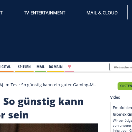
INTERNET
TV-ENTERTAINMENT
♥
IFESTYLE
DIGITAL
SPIELEN
MAIL
DOMAIN
ips 242E1GAJ im Test: So günstig kann ein guter Gaming-Monitor 
Test: So günstig kann