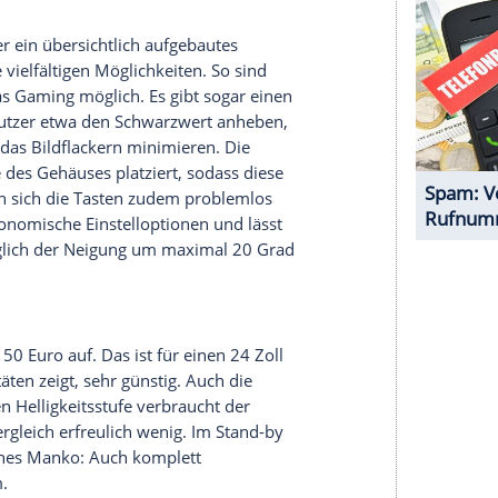
iner
Reaktionszeit
von 1 Millisekunde so schnell,
s - etwa Rennspiele oder Shooter - kein Problem
J eine Bildrate von bis zu 144 Hertz. Lästige
te konnten wir selbst beim Ausschöpfen dieser
tstellen.
rt hat, dann bei der
Ausstattung
. So finden sich
AJ lediglich je einmal DisplayPort, HDMI und
 nicht direkt mit dem Bildschirm verbinden und
ine eingebaute Webcam oder ein Mikrofon fehlen.
 kleine Stereo-Lautsprecher integriert, die
 Sound jedoch nicht besonders gut klingen.
 ein DisplayPort- und HDMI-Kabel zum