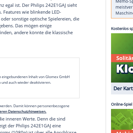
Computerspielen nicht schlappmacht, ist oft
t es, dass
Philips
- eigentlich kein bekannter
m Modell 242E1GAJ einen günstigen Bildschirm
ocken eignen soll. Unser Test zeigt, ob die
ichen Interessenten gegebenenfalls Abstriche
ielt keine so große Rolle. Doch wer sich
zugeschnittene Bildschirme ansieht, merkt
ch nicht ganz egal ist. Der
Philips
242E1GAJ sieht
as Büro aus. Features wie blinkende LED-
ormgebung oder sonstige optische Spielereien, die
en hier vergebens. Das mögen einige
langweilig finden, andere könnte die klassische