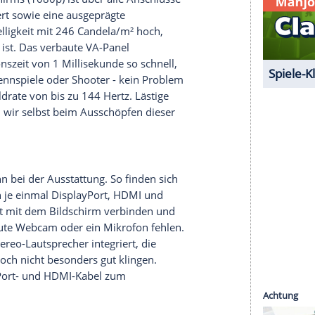
serer Redaktion eingebundenen Inhalt von Glomex GmbH
nzeigen lassen und auch wieder deaktivieren.
halte angezeigt werden. Damit können personenbezogene
r dazu in unseren Datenschutzhinweisen.
mt, sind die inneren Werte. Denn die sind
ich. Hier zeigt der
Philips
242E1GAJ eine
-HD-Bildschirms (1080p) ist über alle Anschlüsse
n
Kontrastwert
sowie eine ausgeprägte
aximale Helligkeit mit 246
Candela
/m² hoch,
homogen ist. Das verbaute VA-Panel