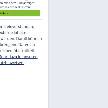
Glomex GmbH
Wir benötigen Ihre Zustimmung, um den
von unserer Redaktion eingebundenen
Inhalt von Glomex GmbH anzuzeigen. Sie
können diesen mit einem Klick anzeigen
lassen und auch wieder deaktivieren.
jetzt aktivieren
Ich bin damit einverstanden,
dass mir externe Inhalte
angezeigt werden. Damit können
personenbezogene Daten an
Drittplattformen übermittelt
werden.
Mehr dazu in unseren
Datenschutzhinweisen.