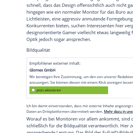
Hardware, die auch bei anspruchsvollen 
ziemlich kostspielig. Umso erfreulicher is
Produzent
für Gaming-Monitore - mit de
auf den Markt bringt, der sich auch zum Z
Performance
stimmt und in welchen Bere
machen müssen.
Optik
Zugegeben: Das Äußere eines Monitors sp
kostspielige und auf das Gamingsegment 
schnell, dass das Design offensichtlich au
hingegen wie ein normaler
Monitor
für d
Lichtleisten, eine aggressiv anmutende F
Konkurrenten bieten, suchen Interessent
designorientierte Gamer vielleicht etwas 
Optik
jedoch sogar ansprechen.