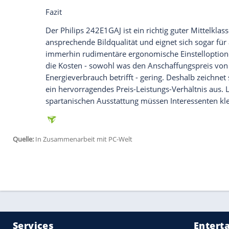
Handhabung
Einstellungen lassen sich beim
Philips
242
Bildschirmmenü
vornehmen. Dabei überra
nicht nur zahlreiche individuelle Einstel
speziellen Racing-Modus. Darüber hina
den Blaulichtanteil verhindern oder mit 
Einstelltasten hat
Philips
in der rechten u
gut erreichbar sind. Durch ihre Kontrast
finden. Der Bildschirm bietet sogar rudi
sich in der Höhe um bis zu 13 Zentimet
verstellen.
Kosten
Philips ruft für den 242E1GAJ einen Preis
großen Bildschirm, der im Test zudem Gam