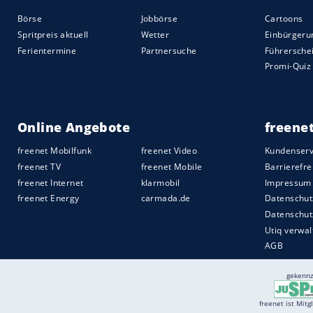
laufenden Kosten sind gering. Selbst auf
Monitor
nämlich nur 20,7 Watt. Das ist i
reduziert sich der Verbrauch dann auf 0
ausgeschaltet verbraucht der 242E1GAJ 
Fazit
Der
Philips
242E1GAJ ist ein richtig guter
ansprechende
Bildqualität
und eignet sic
immerhin rudimentäre ergonomische Eins
die Kosten - sowohl was den
Anschaffung
Energieverbrauch
betrifft - gering. Desh
ein hervorragendes Preis-Leistungs-Verhä
spartanischen
Ausstattung
müssen Intere
Quelle:
In Zusammenarbeit mit PC-Welt