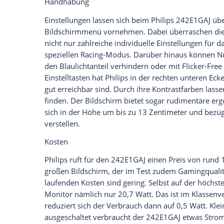
synchronisiert via FreeSync und ist mit e
dass auch das Zocken von rasanten Game
darstellt. Zudem bietet der
Philips
242E1GA
Bewegungsunschärfen oder Tearing-Effek
maximalen
Bildfrequenz
im Test nicht fes
Ausstattung
Wenn
Philips
beim Modell an etwas gespa
als Schnittstellen bei dem Modell 242E1G
Audio-Out. USB-Geräte lassen sich somit
auch andere Ports sowie Features, wie e
Immerhin sind im Rahmen des Bildschirms
erwartungsgemäß mit ihrem eher flachen
Zudem zählen erfreulicherweise jeweils
Lieferumfang
.