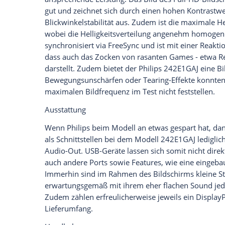
Bildqualität
Empfohlener externer Inhalt:
Glomex GmbH
Wir benötigen Ihre Zustimmung, um den von un
anzuzeigen. Sie können diesen mit einem Klick a
jetzt aktivieren
Ich bin damit einverstanden, dass mir externe In
Daten an Drittplattformen übermittelt werden.
Meh
Worauf es bei Monitoren vor allem ankom
schließlich für die
Bildqualität
verantwortl
ansprechende Leistung. Das Bild des Full
gut und zeichnet sich durch einen hohe
Blickwinkelstabilität
aus. Zudem ist die m
wobei die
Helligkeitsverteilung
angenehm 