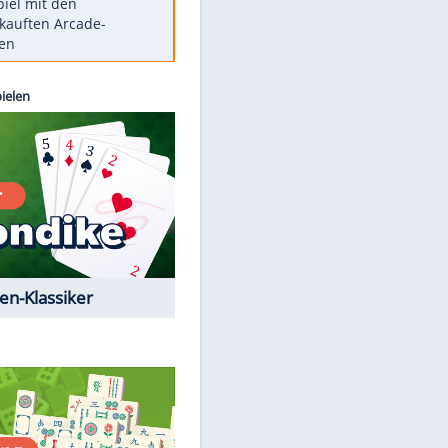
Die größten Mythen über
Medikamente
Berlins Matchwinner Grönning:
"Veränderte Perspektive"
Vorsicht: Diese 17 Dinge hassen
Katzen
Illegales Asphalt-Kartell muss
Mio-Strafe zahlen
Memo-Spiel mit den
meistverkauften Arcade-
Maschinen
Kostenlos spielen