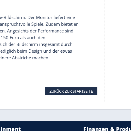
E1GAJ über ein übersichtlich aufgebautes
schen die vielfältigen Möglichkeiten. So sind
lungen für das
Gaming
möglich. Es gibt sogar einen
us können Nutzer etwa den Schwarzwert anheben,
Flicker-Free das
Bildflackern
minimieren. Die
nteren Ecke des Gehäuses platziert, sodass diese
farben lassen sich die Tasten zudem problemlos
mentäre ergonomische Einstelloptionen und lässt
er und bezüglich der Neigung um maximal 20 Grad
 von rund 150 Euro auf. Das ist für einen 24 Zoll
ingqualitäten zeigt, sehr günstig. Auch die