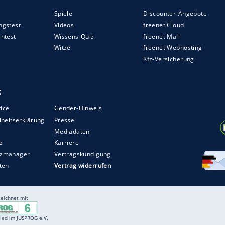
 der höchsten
Helligkeitsstufe
verbraucht der
m Klassenvergleich erfreulich wenig. Im Stand-by
,5 Watt. Kleines Manko: Auch komplett
etwas Strom.
 Mittelklasse-Bildschirm. Der
Monitor
liefert eine
h sogar für anspruchsvolle Spiele. Zudem bietet er
telloptionen. Angesichts der
Performance
sind
spreis
von 150 Euro als auch den
alb zeichnet sich der Bildschirm insgesamt durch
ltnis aus. Lediglich beim Design und der etwas
ssenten kleinere Abstriche machen.