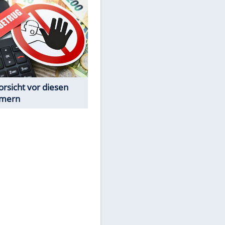
Spiele-Klassiker aus Asien
Achtung