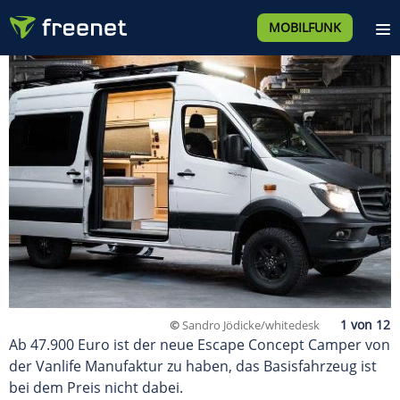
MOBILFUNK
©
Sandro Jödicke/whitedesk
Ab 47.900 Euro ist der neue Escape Concept Camper von
der Vanlife Manufaktur zu haben, das Basisfahrzeug ist
bei dem Preis nicht dabei.