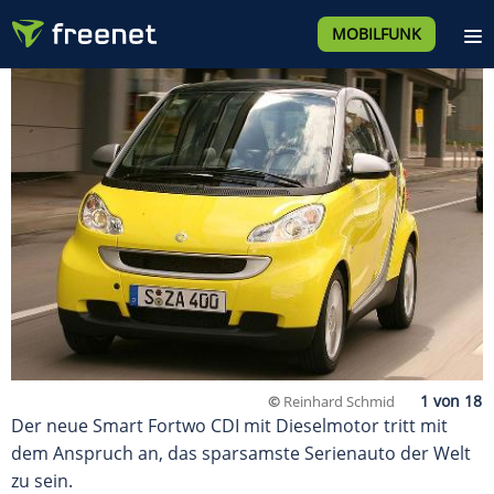
MOBILFUNK
©
Reinhard Schmid
Der neue Smart Fortwo CDI mit Dieselmotor tritt mit
dem Anspruch an, das sparsamste Serienauto der Welt
zu sein.