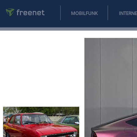
MOBILFUNK
NEWS
SPORT
FINANZEN
AUTO
UNTERHALTUNG
L