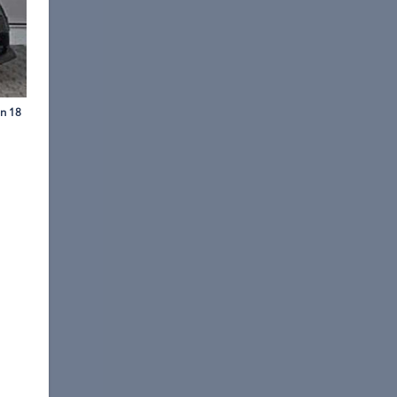
©
PP Performance
ls Allrad-Monster