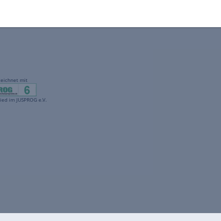
gekennzeichnet mit
freenet ist Mitglied im JUSPROG e.V.