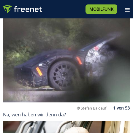
MOBILFUNK
©
Stefan Baldauf
Na, wen haben wir denn da?