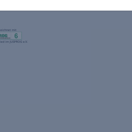
gekennzeichnet mit
freenet ist Mitglied im JUSPROG e.V.