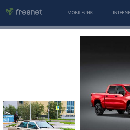
MOBILFUNK
NEWS
SPORT
FINANZEN
AUTO
UNTERHALTUNG
L