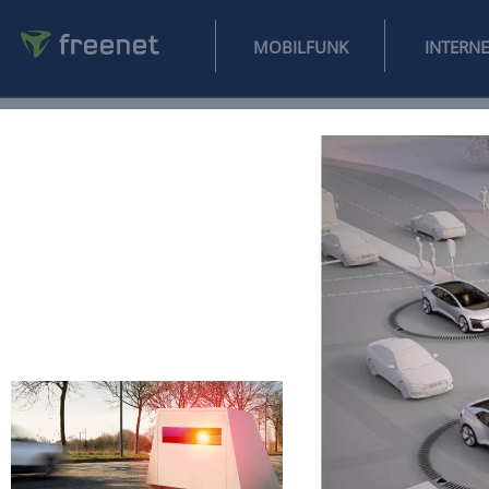
MOBILFUNK
NEWS
SPORT
FINANZEN
AUTO
UNTERHALTUNG
L