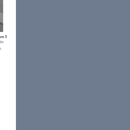
©
Audi
onomer Autos untersucht. In
e Verkehr rollt auf Reifen,