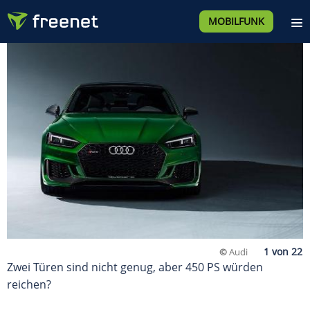
MOBILFUNK
©
Audi
Zwei Türen sind nicht genug, aber 450 PS würden
reichen?