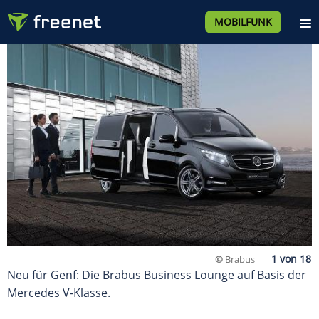
MOBILFUNK
©
Brabus
Neu für Genf: Die Brabus Business Lounge auf Basis der
Mercedes V-Klasse.