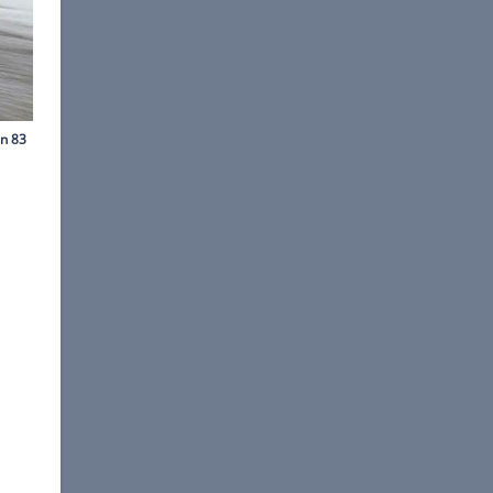
©
Renault