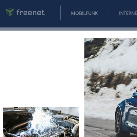
MOBILFUNK
NEWS
SPORT
FINANZEN
AUTO
UNTERHALTUNG
L