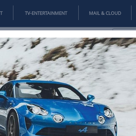
INTERNET
TV-ENTERTAINMENT
♥
IFESTYLE
DIGITAL
SPIELEN
MAIL
DOMAIN