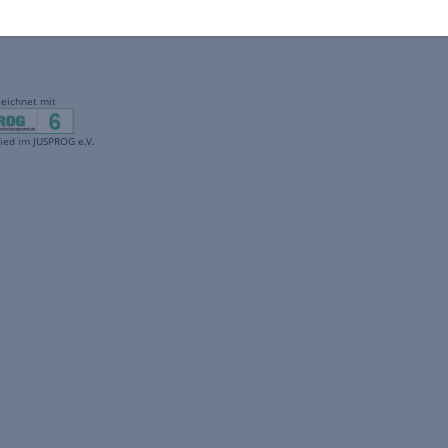
gekennzeichnet mit
freenet ist Mitglied im JUSPROG e.V.