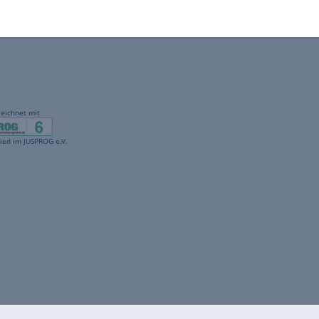
gekennzeichnet mit
freenet ist Mitglied im JUSPROG e.V.