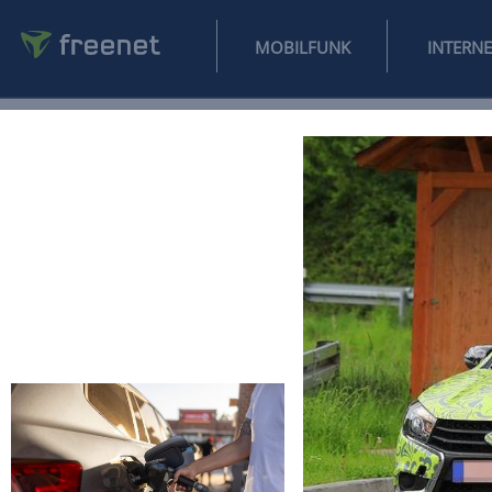
MOBILFUNK
NEWS
SPORT
FINANZEN
AUTO
UNTERHALTUNG
L