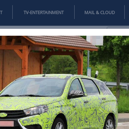
INTERNET
TV-ENTERTAINMENT
♥
IFESTYLE
DIGITAL
SPIELEN
MAIL
DOMAIN